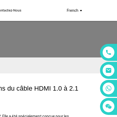
ontactez-Nous
French
+86 18760065206
ons du câble HDMI 1.0 à 2.1
+86 15397569549
+86 15118299221
2. Elle a été spécialement conçue pour les