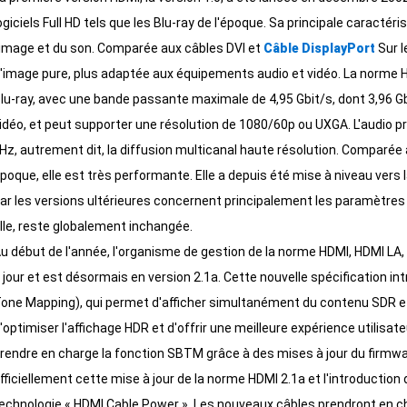
ogiciels Full HD tels que les Blu-ray de l'époque. Sa principale caracté
'image et du son. Comparée aux câbles DVI et
Câble DisplayPort
Sur l
'image pure, plus adaptée aux équipements audio et vidéo. La norme H
lu-ray, avec une bande passante maximale de 4,95 Gbit/s, dont 3,96 Gbi
idéo, et peut supporter une résolution de 1080/60p ou UXGA. L'audio 
Hz, autrement dit, la diffusion multicanal haute résolution. Comparée
poque, elle est très performante. Elle a depuis été mise à niveau ver
ar les versions ultérieures concernent principalement les paramètres 
lle, reste globalement inchangée.
u début de l'année, l'organisme de gestion de la norme HDMI, HDMI LA, 
 jour et est désormais en version 2.1a. Cette nouvelle spécification i
one Mapping), qui permet d'afficher simultanément du contenu SDR et
'optimiser l'affichage HDR et d'offrir une meilleure expérience utilis
rendre en charge la fonction SBTM grâce à des mises à jour du firm
fficiellement cette mise à jour de la norme HDMI 2.1a et l'introduction d
echnologie « HDMI Cable Power ». Les nouveaux câbles prendront en c