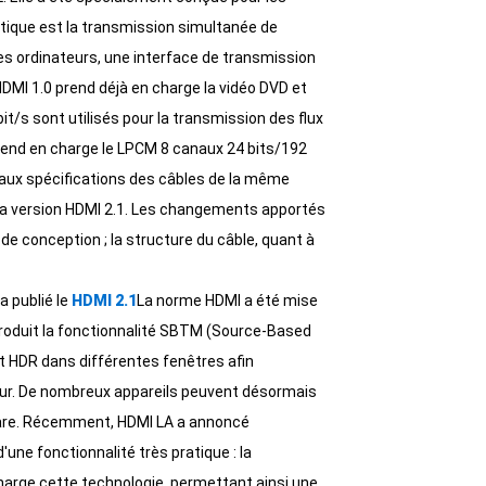
ristique est la transmission simultanée de
+86 15118299221
es ordinateurs, une interface de transmission
DMI 1.0 prend déjà en charge la vidéo DVD et
t/s sont utilisés pour la transmission des flux
prend en charge le LPCM 8 canaux 24 bits/192
 aux spécifications des câbles de la même
s la version HDMI 2.1. Les changements apportés
de conception ; la structure du câble, quant à
a publié le
HDMI 2.1
La norme HDMI a été mise
ntroduit la fonctionnalité SBTM (Source-Based
 HDR dans différentes fenêtres afin
ateur. De nombreux appareils peuvent désormais
ware. Récemment, HDMI LA a annoncé
'une fonctionnalité très pratique : la
harge cette technologie, permettant ainsi une