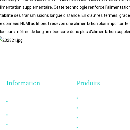
limentation supplémentaire. Cette technologie renforce l'alimentation
tabilité des transmissions longue distance. En d'autres termes, grâce 
e données HDMI actif peut recevoir une alimentation plus importante 
lusieurs mètres de long ne nécessite donc plus d'alimentation supplém
Information
Produits
Pourquoi nous choisir
Câble HDMI
?
Câble DP
À propos de nous
Câble VGA
FAQ
Câble à fibre optique