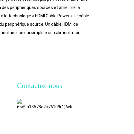
 des périphériques sources et améliore la
à la technologie « HDMI Cable Power », le câble
du périphérique source. Un câble HDMI de
entaire, ce qui simplifie son alimentation.
Contactez-nous
TianAo, 8e
étage, n°
72, rue
GuTa 6,
village de