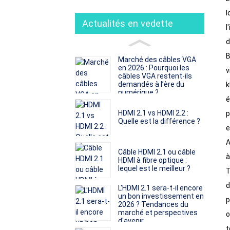
l
Actualités en vedette
l
d
B
Marché des câbles VGA
en 2026 : Pourquoi les
v
câbles VGA restent-ils
demandés à l’ère du
k
numérique ?
é
HDMI 2.1 vs HDMI 2.2 :
p
Quelle est la différence ?
e
A
Câble HDMI 2.1 ou câble
à
HDMI à fibre optique :
lequel est le meilleur ?
T
d
L'HDMI 2.1 sera-t-il encore
un bon investissement en
p
2026 ? Tendances du
marché et perspectives
o
d'avenir
t