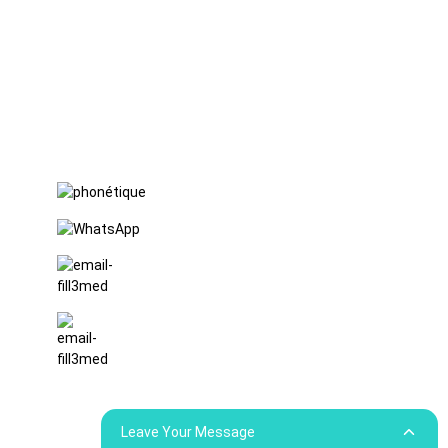
FuLong,
ville de
ShiPai,
ville de
DongGuan,
province du
Guangdong
+86 15397569549
+86 18760065206
kaiqiqiu7@gmail.com
yongchangzhong6@gmail.com
e
Leave Your Message