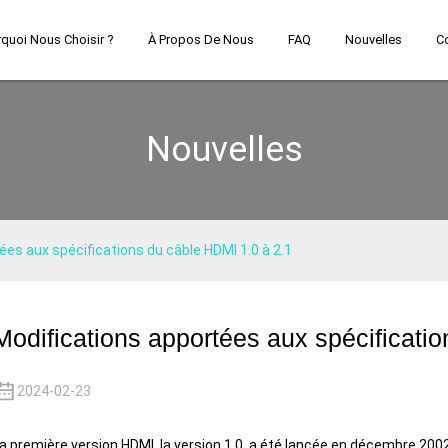
quoi Nous Choisir ?
À Propos De Nous
FAQ
Nouvelles
C
Nouvelles
ées aux spécifications du câble HDMI 1.0 à 2.1
Modifications apportées aux spécificati
2024-02-23
a première version HDMI, la version 1.0, a été lancée en décembre 200