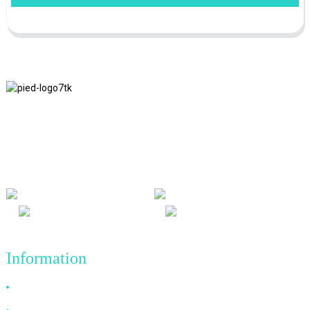
Nous adhérons à la philosophie d'entreprise d'honnêteté, de bénéfice
mutuel et de résultats gagnant-gagnant, ainsi qu'au principe
commercial de réalisations de qualité à l'avenir.
Information
Pourquoi nous choisir