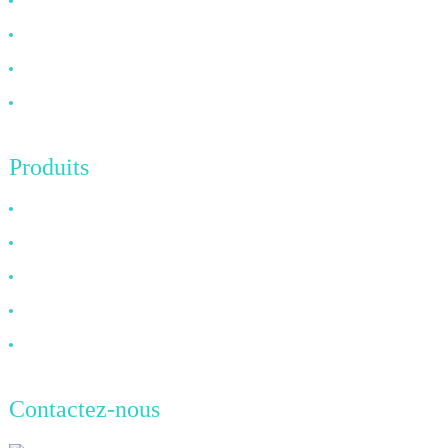
À propos de nous
FAQ
Nouvelles
Contactez-nous
Produits
Câble HDMI
Câble DP
Câble VGA
Câble à fibre optique
Câble DVI
Contactez-nous