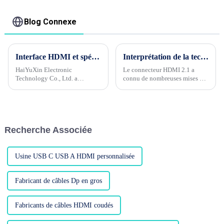
or en filet en Nylon
en gros
Blog Connexe
Interface HDMI et spécifications
Interprétation de la technologie du connecteur HDMI2.1
HaiYuXin Electronic
Le connecteur HDMI 2.1 a
Technology Co., Ltd. a
connu de nombreuses mises à
récemment annoncé le
jour des paramètres de
développement d'une nouvelle
performances électriques et
interface de transmission
physiques par rapport à la
numérique multimédia haute
version HDMI 1.4. Examinons
définition appelée HDMI (High
chacune de ces mises à jour.....
Recherche Associée
Def...
Usine USB C USB A HDMI personnalisée
Fabricant de câbles Dp en gros
Fabricants de câbles HDMI coudés