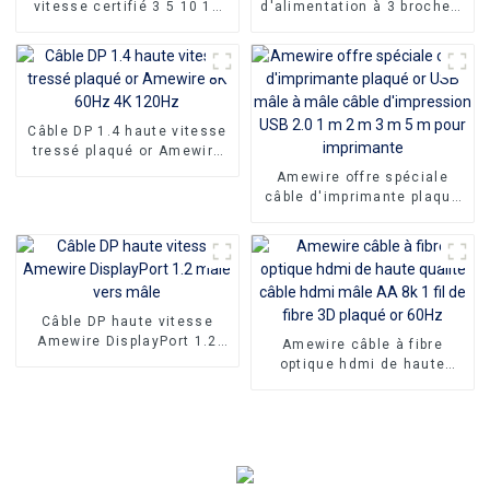
vitesse certifié 3 5 10 15
d'alimentation à 3 broches,
mètres câble hdmi 2.1 UHD
grande qualité, afrique du
8K câble HDMI mâle à
sud, inde
femelle
Câble DP 1.4 haute vitesse
tressé plaqué or Amewire
8K 60Hz 4K 120Hz
Amewire offre spéciale
câble d'imprimante plaqué
or USB mâle à mâle câble
d'impression USB 2.0 1 m 2
m 3 m 5 m pour imprimante
Câble DP haute vitesse
Amewire DisplayPort 1.2
Amewire câble à fibre
mâle vers mâle
optique hdmi de haute
qualité câble hdmi mâle AA
8k 1 fil de fibre 3D plaqué
or 60Hz