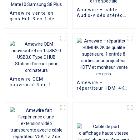
Amewire – câble
Amewire vente en
Audio-vidéo stéréo
gros Hub 3 en 1 de
3RCA mâle vers 3RCA
type C vers HDMI 4K
mâle, pour
compatible USB 3.0
magnétoscope, DVD,
PD Adaptateur de
TV et autres cinéma
charge Hub USB-C 3.1
maison, offre
pour Mac Air Pro
spéciale
Huawei Mate10
Samsung S8 Plus
Amewire OEM
Amewire –
nouveauté 4 en 1
répartiteur HDMI 4K
USB2.0 USB3.0 Type
2K de qualité
C HUB Station
supérieure, 1 entrée
d'accueil pour
8 sorties pour
ordinateurs
projecteur HDTV et
moniteur, vente en
gros