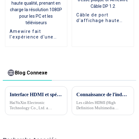
Câble de port
d'affichage haute
vitesse tressé plaqué
Amewire fait
or Amewire Câble DP
l'expérience d'une
1.2
extension vidéo
transparente avec le
câble répartiteur VGA
1 à 2 de haute
qualité, prenant en
charge la résolution
Blog Connexe
1080P pour les PC et
les téléviseurs
Interface HDMI et spécifications
Connaissance de l'industrie du câble Phase 2 --- Pourquoi l'épaisseur (diamètre) des câbles HDMI affecte-t-elle la stabilité du signal ?
HaiYuXin Electronic
Les câbles HDMI (High
Technology Co., Ltd. a
Definition Multimedia
récemment annoncé le
Interface) jouent un rôle
développement d'une nouvelle
important dans les appareils
interface de transmission
audiovisuels, responsables de
numérique multimédia haute
la transmission de signaux
définition appelée HDMI (High
vidéo et audio haute définition.