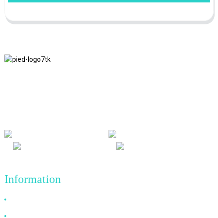
Nous adhérons à la philosophie d'entreprise d'honnêteté, de bénéfice
mutuel et de résultats gagnant-gagnant, ainsi qu'au principe
commercial de réalisations de qualité à l'avenir.
Information
Pourquoi nous choisir
À propos de nous