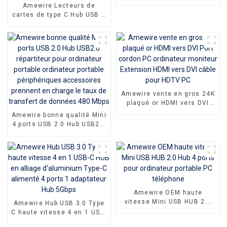
câble de prise mâle à mâle
Amewire Lecteurs de
câble de moniteur Coaxial
cartes de type C Hub USB C
7 en 1 de haute qualité
Station d'accueil USB A
vers USB 3.0 avec charge
d'alimentation Transfert de
données 5 Gbps pour PC
Amewire vente en gros 24K
plaqué or HDMI vers DVI
Port cordon PC ordinateur
Amewire bonne qualité Mini
moniteur Extension HDMI
4 ports USB 2.0 Hub USB2.0
vers DVI câble pour HDTV
répartiteur pour ordinateur
PC
portable ordinateur portable
périphériques accessoires
prennent en charge le taux
de transfert de données
480 Mbps
Amewire OEM haute
vitesse Mini USB HUB 2.0
Amewire Hub USB 3.0 Type
Hub 4 ports pour ordinateur
C haute vitesse 4 en 1 USB-
portable PC téléphone
C HUB en alliage