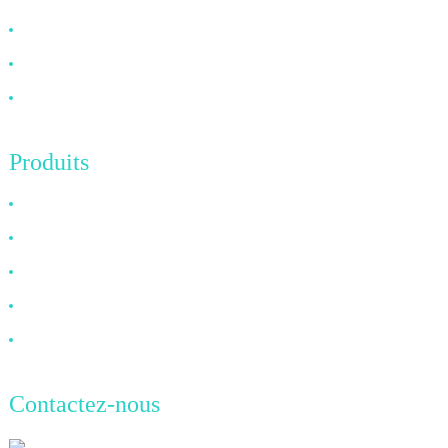
FAQ
Nouvelles
Contactez-nous
Produits
Câble HDMI
Câble DP
Câble VGA
Câble à fibre optique
Câble DVI
Contactez-nous
TianAo 8 étage, route n°72 GuTa 6,