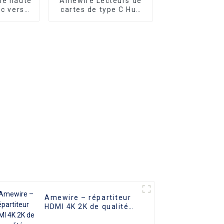
le haute
Amewire Lecteurs de
 c vers
cartes de type C Hub
 le plus
USB C 7 en 1 de haute
our
qualité Station
ablette,
d'accueil USB A vers
portable
USB 3.0 avec charge
d'alimentation
Transfert de données
5 Gbps pour PC
Amewire – répartiteur
HDMI 4K 2K de qualité
supérieure, 1 entrée 8