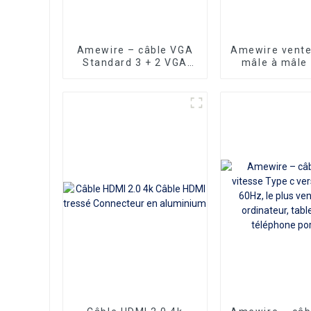
Amewire – câble VGA
Amewire vente
Standard 3 + 2 VGA
mâle à mâle
mâle vers VGA mâle,
HDMI vers DV
grande qualité, prix
adaptateur DV
bon marché
avec connec
plaqués or en 
Nylon