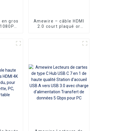
 en gros
Amewire – câble HDMI
 1080P
2.0 court plaqué or
I Port
bleu, 20, 25, 50 pieds,
I 24 + 1
haute vitesse, 4k,
teurs
60hz, pour PS4 TV
filet en