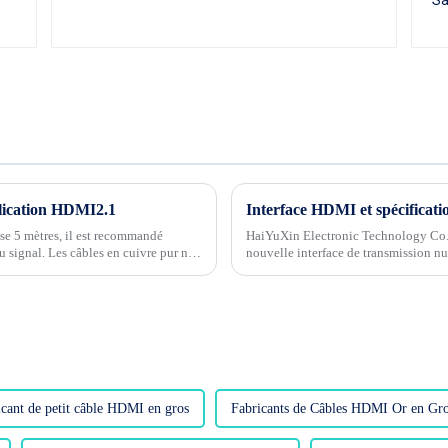
plication HDMI2.1
Interface HDMI et spécificati
se 5 mètres, il est recommandé
HaiYuXin Electronic Technology Co.
u signal. Les câbles en cuivre pur ne
nouvelle interface de transmission 
 5 mètres, ce qui incite à...
(High Def...
icant de petit câble HDMI en gros
Fabricants de Câbles HDMI Or en Gros