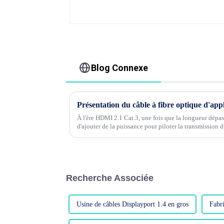
Blog Connexe
Présentation du câble à fibre optique d'ap
À l'ère HDMI 2.1 Cat.3, une fois que la longueur dépas
d'ajouter de la puissance pour piloter la transmission d
peuvent pas non plus répondre aux exigences au-delà de
Recherche Associée
Usine de câbles Displayport 1.4 en gros
Fabr