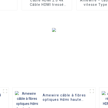
Câble HDMI 2.0 4k
Amewire – câb
Câble HDMI tressé
vitesse Type
Connecteur en
HDMI 4K 60Hz,
aluminium
vendu, p
ordinateur, t
PC, téléphone 
4
Amewire câble à fibres
optiques Hdmi haute
vitesse 4K 3D HDMI 2.0