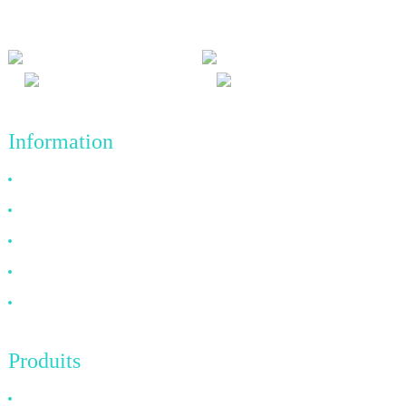
commercial de réalisations de qualité à l'avenir.
Information
Pourquoi nous choisir
À propos de nous
FAQ
Nouvelles
Contactez-nous
Produits
Câble HDMI