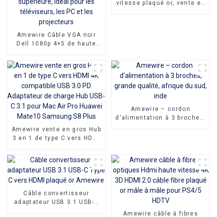
vitesse plaqué or, vente en
gros d'usine, câble Type C
vers DP, Support 4K 1080P
Amewire Câble VGA noir
Dell 1080p 4+5 de haute
qualité Connecteurs mâle-
mâle et câble VGA plaqué
nickel 10 m pour une
transmission vidéo HD
supérieure, idéal pour les
téléviseurs, les PC et les
projecteurs
Amewire – cordon
d'alimentation à 3 broches,
grande qualité, afrique du
Amewire vente en gros Hub
sud, inde
3 en 1 de type C vers HDMI
4K compatible USB 3.0 PD
Adaptateur de charge Hub
USB-C 3.1 pour Mac Air Pro
Huawei Mate10 Samsung
S8 Plus
Câble convertisseur
adaptateur USB 3.1 USB-C
Type C vers HDMI plaqué or
Amewire câble à fibres