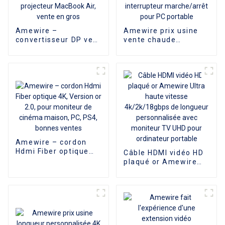
Amewire –
Amewire prix usine
convertisseur DP vers
vente chaude
DVI plaqué or Full HD
nouveau 7 Ports LED
1080P, pour moniteur
2.0 USB adaptateur
et projecteur
Hub interrupteur
MacBook Air, vente
marche/arrêt pour PC
en gros
portable
Amewire – cordon
Hdmi Fiber optique
Câble HDMI vidéo HD
4K, Version or 2.0,
plaqué or Amewire
pour moniteur de
Ultra haute vitesse
cinéma maison, PC,
4k/2k/18gbps de
PS4, bonnes ventes
longueur
personnalisée avec
moniteur TV UHD
pour ordinateur
portable