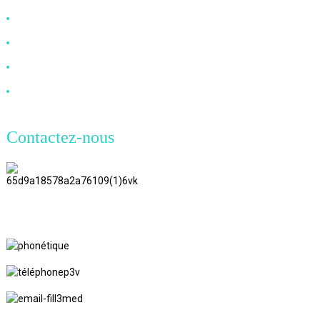
Câble DP
Câble VGA
Câble à fibre optique
Câble DVI
Contactez-nous
TianAo 8 étage, route n°72 GuTa 6,
village de FuLong, ville de ShiPai,
ville de DongGuan, province du
GuangDong
+86 13266180782
+86 18602095014
marylin20220103@gmail.com