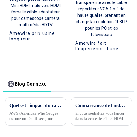
Amewire prix usine
longueur
Amewire fait
personnalisée 4K Mini
l'expérience d'une
HDMI mâle vers HDMI
extension vidéo
femelle câble
transparente avec le
adaptateur pour
câble répartiteur VGA
caméscope caméra
1 à 2 de haute
multimédia HDTV
qualité, prenant en
charge la résolution
Blog Connexe
1080P pour les PC et
les téléviseurs
Quel est l'impact du calibre de fil HDMI 32awg ou 30awg sur le câble HDMI ?
Connaissance de l'industrie du câble Phase 3 --- Quels sont les groupes de clients cibles de HDMI CABLE ?
AWG (American Wire Gauge)
Si vous souhaitez vous lancer
est une unité utilisée pour
dans la vente de câbles HDMI,
identifier l’épaisseur des fils et
il est très important d'avoir un
des câbles. Plus la valeur AWG
groupe de clientèle cible clair
est petite, plus le diamètre du
pour le produit !Les groupes de