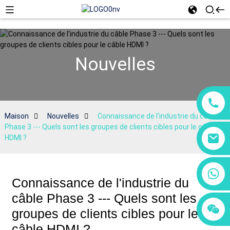
Nouvelles
Maison
Nouvelles
Connaissance de l'industrie du câble
Phase 3 --- Quels sont les groupes de clients cibles pour le câble
HDMI ?
+86 18760065206
Connaissance de l'industrie du
câble Phase 3 --- Quels sont les
+86 15118299221
+86 15397569549
groupes de clients cibles pour le
câble HDMI ?