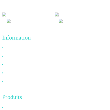
l'avenir.
Information
Pourquoi nous choisir ?
À propos de nous
FAQ
Nouvelles
Contactez-nous
Produits
Câble HDMI