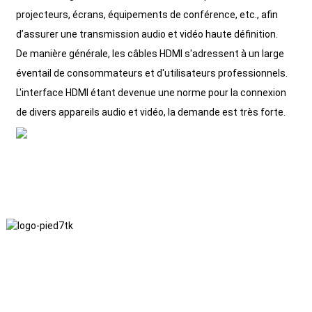
projecteurs, écrans, équipements de conférence, etc., afin
d’assurer une transmission audio et vidéo haute définition.
De manière générale, les câbles HDMI s'adressent à un large
éventail de consommateurs et d'utilisateurs professionnels.
L'interface HDMI étant devenue une norme pour la connexion
de divers appareils audio et vidéo, la demande est très forte.
Nous adhérons à une philosophie d'entreprise fondée sur
l'honnêteté, l'intérêt mutuel et les résultats gagnant-gagnant, ainsi
qu'à un principe commercial visant des réalisations de qualité à