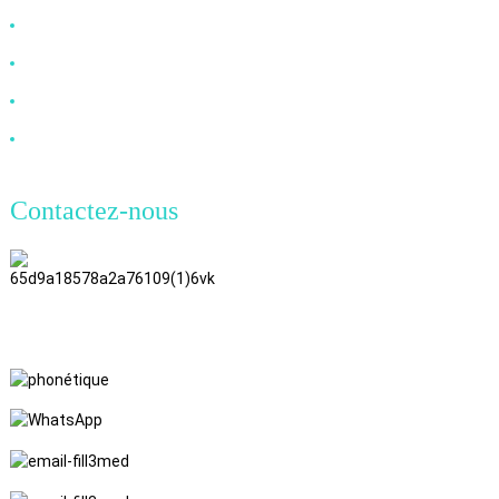
Câble DP
Câble VGA
Câble à fibre optique
Câble DVI
Contactez-nous
TianAo, 8e étage, n° 72, rue GuTa
6, village de FuLong, ville de
ShiPai, ville de DongGuan,
province du Guangdong
+86 15397569549
+86 18760065206
kaiqiqiu7@gmail.com
yongchangzhong6@gmail.com