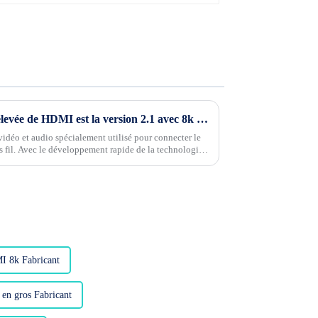
Désormais, la version la plus élevée de HDMI est la version 2.1 avec 8k 60 HZ
idéo et audio spécialement utilisé pour connecter le
ns fil. Avec le développement rapide de la technologie
sion devient très rapide. Le HD....
I 8k Fabricant
en gros Fabricant