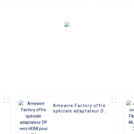
câble Audio coque en
mâle, po
aluminium pour Dvd
magnétoscop
voiture
TV et autres
maison, offre 
Amewire Factory offre
spéciale adaptateur DP
vers HDMI pour câble
adaptateur TV
ordinateur