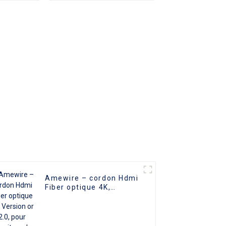
ur
pour PC et TV
e, DVD,
 cinéma
spéciale
Amewire – cordon Hdmi
Fiber optique 4K,
Version or 2.0, pour
moniteur de cinéma
maison, PC, PS4,
bonnes ventes