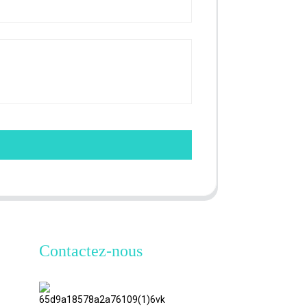
Contactez-nous
TianAo 8
étage, route