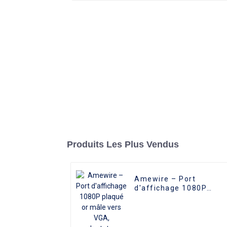
Produits Les Plus Vendus
Amewire – Port
d'affichage 1080P
plaqué or mâle vers
VGA, adaptateur
femelle 15 broches,
convertisseur DP vers