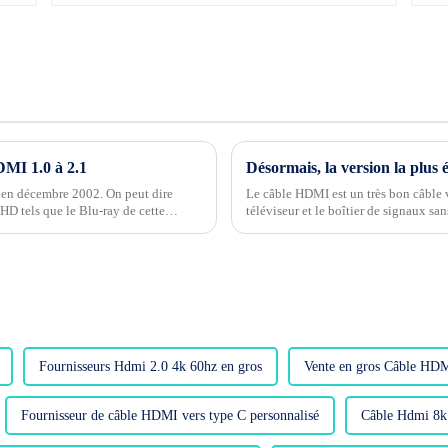
DMI 1.0 à 2.1
e en décembre 2002. On peut dire
Le câble HDMI est un très bon câble v
 HD tels que le Blu-ray de cette
téléviseur et le boîtier de signaux sa
égré...
de transmission, la vitesse de transmis
Fournisseurs Hdmi 2.0 4k 60hz en gros
Vente en gros Câble HDM
Fournisseur de câble HDMI vers type C personnalisé
Câble Hdmi 8k 