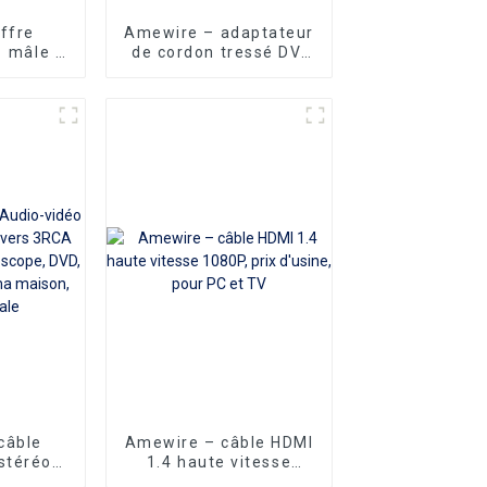
ffre
Amewire – adaptateur
1 mâle à
de cordon tressé DVI
câble
vers HDMI, haute
 Y 1080P
vitesse 3D 1080P, pour
r de
lecteur DVD et
ur
projecteur HDTV, vente
seur
en gros
 câble
ble avec
V
câble
Amewire – câble HDMI
stéréo
1.4 haute vitesse
rs 3RCA
1080P, prix d'usine,