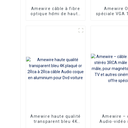
Amewire câble à fibre
Amewire O
optique hdmi de haute
spéciale VGA 
qualité câble hdmi
2 femelle 
mâle AA 8k 1 fil de
répartiteur en
fibre 3D plaqué or
adaptateu
60Hz
monite
convertis
d'extension
vidéo compati
PC et T
Amewire haute qualité
Amewire – 
transparent bleu 4K
Audio-vidéo 
plaqué or 2Rca à 2Rca
3RCA mâle ve