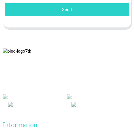
Send
Nous adhérons à la philosophie d'entreprise d'honnêteté, de bénéfice
mutuel et de résultats gagnant-gagnant, ainsi qu'au principe
commercial de réalisations de qualité à l'avenir.
Information