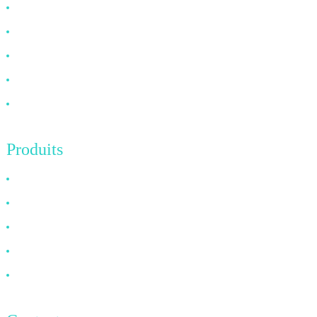
Pourquoi nous choisir
À propos de nous
FAQ
Nouvelles
Contactez-nous
Produits
Câble HDMI
Câble DP
Câble VGA
Câble à fibre optique
Câble DVI