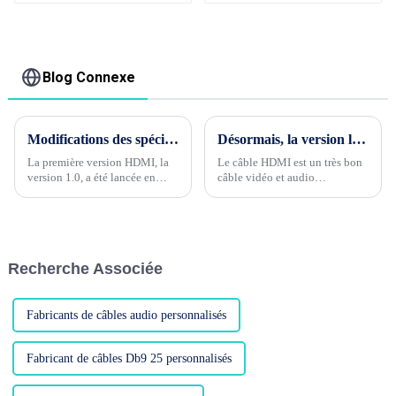
HDMI cordon plat
téléphone, fourniture
mince ruban HDMI
d'usine
vers HDMI Kabel 2m
5m10m 15m
Blog Connexe
Modifications des spécifications du câble HDMI 1.0 à 2.1
Désormais, la version la plus élevée de HDMI est la version 2.1 avec 8k 60 HZ
La première version HDMI, la
Le câble HDMI est un très bon
version 1.0, a été lancée en
câble vidéo et audio
décembre 2002. On peut dire
spécialement utilisé pour
qu'elle est spécialement conçue
connecter le téléviseur et le
pour les logiciels Full HD tels
boîtier de signaux sans fil.
que le Blu-ray de cette année-
Avec le développement rapide
là. Sa plus grande
de la technologie de
Recherche Associée
caractéristique est qu'il est
transmission, la vitesse de
intégré...
transmission devient très
rapide. Le HD....
Fabricants de câbles audio personnalisés
Fabricant de câbles Db9 25 personnalisés