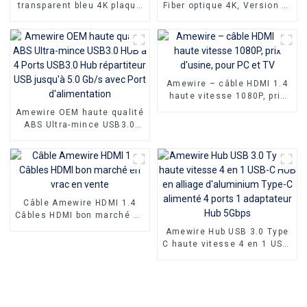
transparent bleu 4K plaqué
Fiber optique 4K, Version or
or 2Rca à 2Rca câble Audio
2.0, pour moniteur de
coque en aluminium pour
cinéma maison, PC, PS4,
Dvd voiture
bonnes ventes
Amewire – câble HDMI 1.4
haute vitesse 1080P, prix
d'usine, pour PC et TV
Amewire OEM haute qualité
ABS Ultra-mince USB3.0
HUB à 4 Ports USB3.0 Hub
répartiteur USB jusqu'à 5.0
Gb/s avec Port
d'alimentation
Câble Amewire HDMI 1.4
Câbles HDMI bon marché en
vrac en vente
Amewire Hub USB 3.0 Type
C haute vitesse 4 en 1 USB-
C HUB en alliage
d'aluminium Type-C
alimenté 4 ports 1
adaptateur Hub 5Gbps