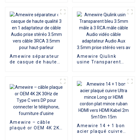
pieds, haute vitesse,
Port adaptateur DVI
4k, 60hz, pour PS4 TV
24 + 1 avec
connecteurs plaqués
or en filet en Nylon
Amewire séparateur
Amewire Qiulink
de casque de haute
usine Transparent
qualité 3 en 1
bleu 3.5mm mâle à 3
adaptateur de câble
RCA mâle câble Audio
Audio prise stéréo
vidéo câble
3.5mm vers câble
adaptateur Audio Aux
3RCA 3.5mm pour
3.5mm prise stéréo
haut-parleur
vers av
Amewire – câble
Amewire 14 + 1 bon
plaqué or OEM 4K 2K
acier plaqué cuivre
30Hz de Type C vers
Ultra mince Long or
DP pour connecter le