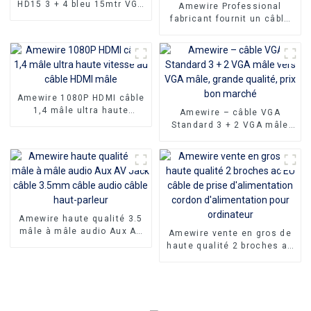
HD15 3 + 4 bleu 15mtr VGA
Amewire Professional
câble de prise mâle à mâle
fabricant fournit un câble
câble de moniteur Coaxial
d'alimentation standard à 3
broches, cordon
d'alimentation britannique
Amewire 1080P HDMI câble
1,4 mâle ultra haute
Amewire – câble VGA
vitesse au câble HDMI mâle
Standard 3 + 2 VGA mâle
vers VGA mâle, grande
qualité, prix bon marché
Amewire haute qualité 3.5
mâle à mâle audio Aux AV
Amewire vente en gros de
Jack câble 3.5mm câble
haute qualité 2 broches ac
audio câble haut-parleur
EU câble de prise
d'alimentation cordon
d'alimentation pour
ordinateur