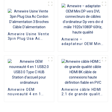
Displayport 1.4 pour
ordinateur
Home cinéma, vente
en gros
Amewire Usine Vente
3pin Plug Usa Ac
Amewire –
Cordon
adaptateur OEM Mini
D'alimentation 3
DP vers DVI,
Broches Câble
connecteurs de
D'alimentation
câbles d'ordinateur
Dp vers dvi-d mâle
1920x1080P 60Hz,
haute qualité
Amewire OEM
Amewire câble HDMI
nouveauté 4 en 1
2.1 de grande qualité
USB2.0 USB3.0 Type
câble HDMI 8K câble
C HUB Station
de connexions haute
d'accueil pour
définition fiable en
ordinateurs
PVC