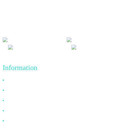
Nous adhérons à la philosophie d'entreprise d'honnêteté, de bénéfice
mutuel et de résultats gagnant-gagnant, ainsi qu'au principe
commercial de réalisations de qualité à l'avenir.
Information
Pourquoi nous choisir
À propos de nous
FAQ
Nouvelles
Contactez-nous