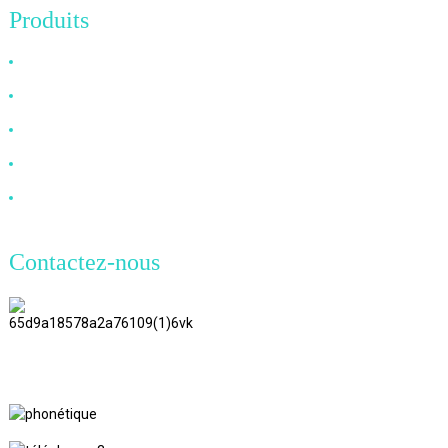
Produits
Câble HDMI
Câble DP
Câble VGA
Câble à fibre optique
Câble DVI
Contactez-nous
TianAo 8 étage, route n°72 GuTa 6,
village de FuLong, ville de ShiPai,
ville de DongGuan, province du
GuangDong
+86 13266180782
+86 18602095014