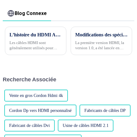
Blog Connexe
L’histoire du HDMI AOC
Modifications des spécifications du câble HDMI 1.0 à 2.1
Les câbles HDMI sont
La première version HDMI, la
généralement utilisés pour
version 1.0, a été lancée en
connecter des équipements
décembre 2002. On peut dire
audiovisuels aux téléviseurs et
qu'elle est spécialement conçue
aux moniteurs. La plupart
pour les logiciels Full HD tels
d'entre eux sont donc des
que le Blu-ray de cette année-
transmissions à courte distance,
là. Sa plus grande
Recherche Associée
généralement de seulement 3
caractéristique est qu'il est
mètres de long. Que doivent
intégré...
faire les utilisateurs s'ils ont
besoin...
Vente en gros Cordon Hdmi 4k
Cordon Dp vers HDMI personnalisé
Fabricants de câbles DP
Fabricant de câbles Dvi
Usine de câbles HDMI 2.1