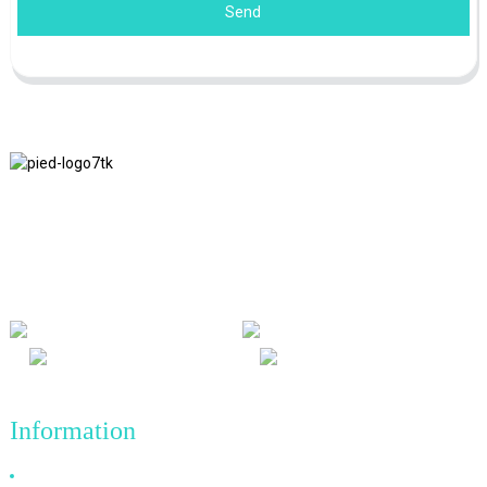
Send
Nous adhérons à la philosophie d'entreprise d'honnêteté, de bénéfice
mutuel et de résultats gagnant-gagnant, ainsi qu'au principe
commercial de réalisations de qualité à l'avenir.
Information
Pourquoi nous choisir