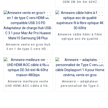
OEM 2M 3m 5m 60HZ
convertisseur vidéo mâle à
mâle adaptateur pour
Macbook Pro 4k type-c USB
type c vers HDMI câble
Amewire câble hdmi à fibre
optique aoc de qualité
supérieure fil à fibre
Amewire vente en gros Hub
optique 4K 3D 60Hz
3 en 1 de type C vers HDMI
4K compatible USB 3.0 PD
Adaptateur de charge Hub
USB-C 3.1 pour Mac Air Pro
Huawei Mate10 Samsung
S8 Plus
Amewire meilleure vente
Amewire – adaptateur
UHD HDMI AOC câble à fibre
personnalisé de Type C
optique DD 3d réel 4k 60hz
vers DP, câble Displayport
maison 48Gbps
1.4 pour Home cinéma,
vente en gros