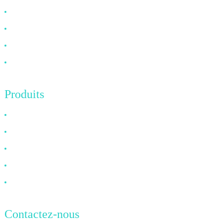
À propos de nous
FAQ
Nouvelles
Contactez-nous
Produits
Câble HDMI
Câble DP
Câble VGA
Câble à fibre optique
Câble DVI
Contactez-nous