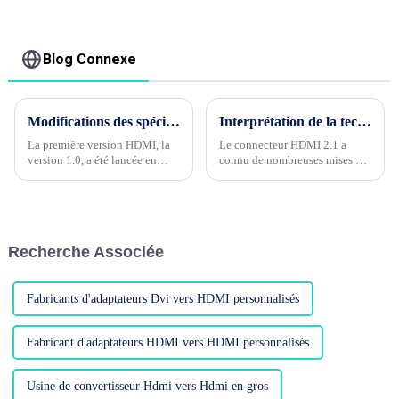
répartiteur HDMI 1
vers DP, Support 4K
entrée 4 sorties
1080P
Blog Connexe
Modifications des spécifications du câble HDMI 1.0 à 2.1
Interprétation de la technologie du connecteur HDMI2.1
La première version HDMI, la
Le connecteur HDMI 2.1 a
version 1.0, a été lancée en
connu de nombreuses mises à
décembre 2002. On peut dire
jour des paramètres de
qu'elle est spécialement conçue
performances électriques et
pour les logiciels Full HD tels
physiques par rapport à la
que le Blu-ray de cette année-
version HDMI 1.4. Examinons
là. Sa plus grande
chacune de ces mises à jour.....
Recherche Associée
caractéristique est qu'il est
intégré...
Fabricants d'adaptateurs Dvi vers HDMI personnalisés
Fabricant d'adaptateurs HDMI vers HDMI personnalisés
Usine de convertisseur Hdmi vers Hdmi en gros