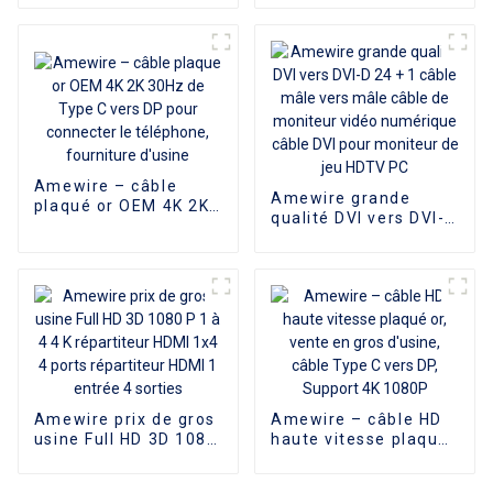
supérieure, 1 entrée
1080P, convertisseur
8 sorties pour
mâle vers DVI, câble
projecteur HDTV et
adaptateur mâle vers
moniteur, vente en
femelle, haute
gros
qualité, pour
ordinateur
Amewire – câble
Amewire grande
plaqué or OEM 4K 2K
qualité DVI vers DVI-D
30Hz de Type C vers
24 + 1 câble mâle
DP pour connecter le
vers mâle câble de
téléphone, fourniture
moniteur vidéo
d'usine
numérique câble DVI
pour moniteur de jeu
HDTV PC
Amewire prix de gros
Amewire – câble HD
usine Full HD 3D 1080
haute vitesse plaqué
P 1 à 4 4 K répartiteur
or, vente en gros
HDMI 1x4 4 ports
d'usine, câble Type C