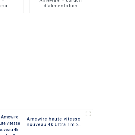
 –
Amewire – cordon
seur
d'alimentation
COM de
standard UL 125V AC
, câble
US, 5 pieds, vente
minium
directe d'usine,
 Type C
rallonge à 2 broches
le vidéo
ition
Amewire haute vitesse
nouveau 4k Ultra 1m 2m
3m 4m 5m 10m 15m