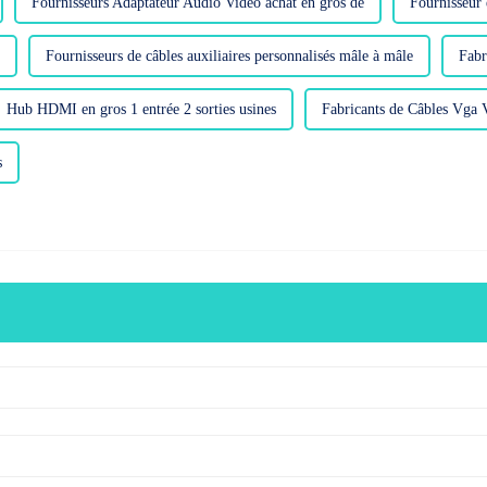
Fournisseurs Adaptateur Audio Vidéo achat en gros de
Fournisseur
Fournisseurs de câbles auxiliaires personnalisés mâle à mâle
Fabr
Hub HDMI en gros 1 entrée 2 sorties usines
Fabricants de Câbles Vga 
s