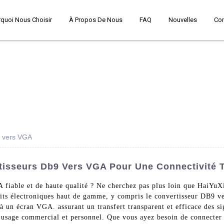
quoi Nous Choisir
À Propos De Nous
FAQ
Nouvelles
Co
9 vers VGA
tisseurs Db9 Vers VGA Pour Une Connectivité 
 fiable et de haute qualité ? Ne cherchez pas plus loin que HaiYu
uits électroniques haut de gamme, y compris le convertisseur DB9 v
à un écran VGA. assurant un transfert transparent et efficace des s
n usage commercial et personnel. Que vous ayez besoin de connecter 