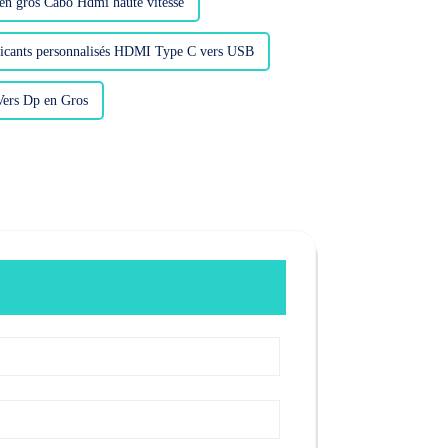
 en gros Cabo Hdmi haute vitesse
icants personnalisés HDMI Type C vers USB
Vers Dp en Gros