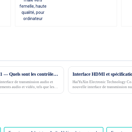
Connaissance de l'industrie du câble Phase 1 --- Quels sont les contrôles de qualité pour les câbles HDMI ?
Interface HDMI et spécificati
nterface de transmission audio et
HaiYuXin Electronic Technology Co.
ments audio et vidéo, tels que les
nouvelle interface de transmission 
(High Def...