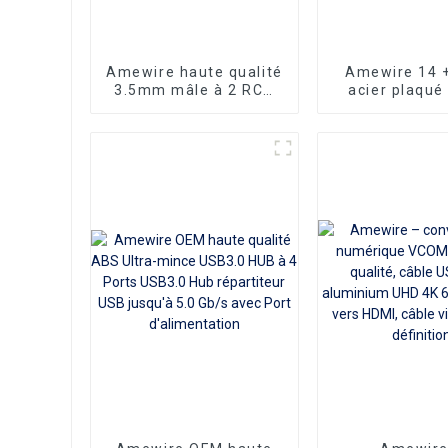
Amewire haute qualité
Amewire 14 +
3.5mm mâle à 2 RCA
acier plaqué
Audio stéréo Y câble
Ultra mince 
séparateur pour Edifer
HDMI cordon
Home cinéma DVD
mince ruban H
casque
HDMI Kabel 2
15m