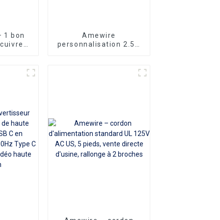
 1 bon
Amewire
 cuivre
personnalisation 2.5A
Long or
250V KC Long 2
 plat
broches cordon
DMI vers
d'alimentation
m 5m10m
Standard coréen câble
ca IEC320 C7