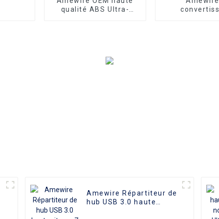
Amewire OEM haute
Amewire
qualité ABS Ultra-
convertis
mince USB3.0 HUB à 4
numérique V
Ports USB3.0 Hub
haute qualité
répartiteur USB
USB C en alu
jusqu'à 5.0 Gb/s avec
UHD 4K 60Hz
Port d'alimentation
vers HDMI, câb
haute défin
Amewire Répartiteur de
hub USB 3.0 haute
vitesse 7 ports en