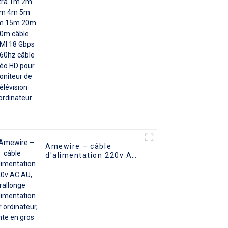
20m 30m câble HDMI 18
Gbps 4k 60hz câble
vidéo HD pour moniteur
de télévision
d'ordinateur
Amewire – câble
d'alimentation 220v AC
AU, rallonge
d'alimentation pour
ordinateur, vente en
gros