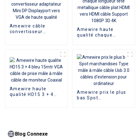
c USB type c vers
HDMI câble
Amewire câble
Amewire haute
convertisseur
qualité chaque
adaptateur Mini DP
longueur tête
Displayport vers VGA
métallique câble plat
de haute qualité
HDMI vers HDMI câble
Support 1080P 3D 4K
Amewire haute
Amewire prix le plus
qualité HD15 3 + 4
bas Spot
bleu 15mtr VGA câble
marchandises Type
de prise mâle à mâle
mâle à mâle câble
câble de moniteur
Usb 3.0 câbles
Coaxial
d'extension pour
ordinateur
Blog Connexe