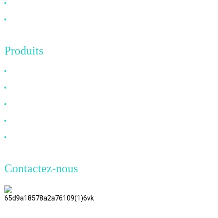
Nouvelles
Contactez-nous
Produits
Câble HDMI
Câble DP
Câble VGA
Câble à fibre optique
Câble DVI
Contactez-nous
TianAo 8 étage, route n°72 GuTa 6,
village de FuLong, ville de ShiPai,
ville de DongGuan, province du