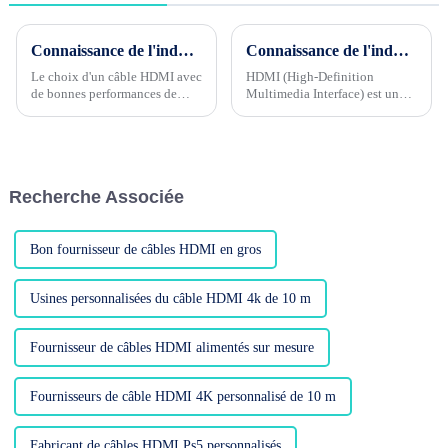
Connaissance de l'industrie du câble Phase 4 --- Quelle est la performance de blindage du câble HDMI ?
Connaissance de l'industrie du câble Phase 1 --- Quels sont les contrôles de qualité pour les câbles HDMI ?
Le choix d'un câble HDMI avec
HDMI (High-Definition
de bonnes performances de
Multimedia Interface) est une
blindage est l'un des facteurs
interface de transmission audio
importants pour garantir la
et vidéo numérique, largement
qualité de la transmission du
utilisée dans divers
signal. Les performances de
équipements audio et vidéo,
blindage du câble HDMI...
tels que les téléviseurs, ...
Recherche Associée
Bon fournisseur de câbles HDMI en gros
Usines personnalisées du câble HDMI 4k de 10 m
Fournisseur de câbles HDMI alimentés sur mesure
Fournisseurs de câble HDMI 4K personnalisé de 10 m
Fabricant de câbles HDMI Ps5 personnalisés