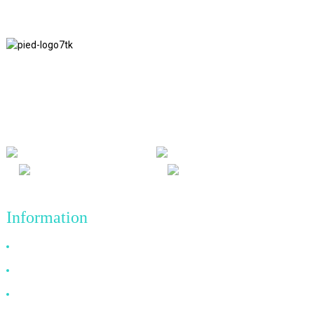
Nous adhérons à la philosophie d'entreprise d'honnêteté, de bénéfice
mutuel et de résultats gagnant-gagnant, ainsi qu'au principe
commercial de réalisations de qualité à l'avenir.
Information
Pourquoi nous choisir
À propos de nous
FAQ