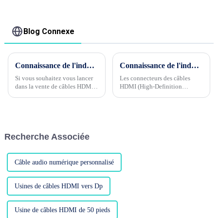
câble convertisseur
HD 4k USB 3.1 USB-C
câble vidéo
adaptateur
Blog Connexe
convertisseur
Connaissance de l'industrie du câble Phase 3 --- Quels sont les groupes de clients cibles de HDMI CABLE ?
Connaissance de l'industrie du câble Phase 5 --- Pourquoi la tête HDMI plaquée or et nickel affecte-t-elle la qualité du produit ?
Si vous souhaitez vous lancer
Les connecteurs des câbles
dans la vente de câbles HDMI,
HDMI (High-Definition
il est très important d'avoir un
Multimedia Interface) sont
groupe de clientèle cible clair
généralement plaqués or ou
pour le produit !Les groupes de
nickelés, ce qui aura un certain
clientèle cibles des câbles
impact sur la qualité du rendu.
HDMI ...
Recherche Associée
Câble audio numérique personnalisé
Usines de câbles HDMI vers Dp
Usine de câbles HDMI de 50 pieds