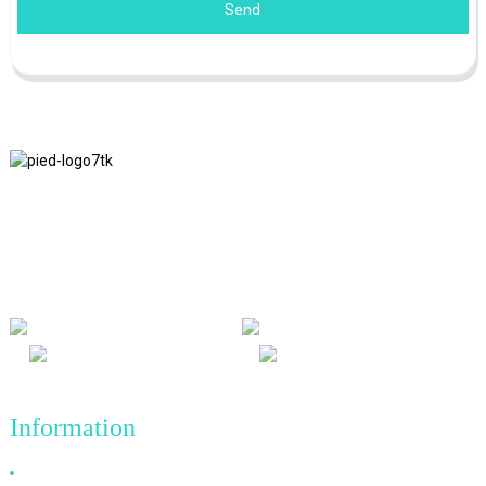
Send
Nous adhérons à la philosophie d'entreprise d'honnêteté, de bénéfice
mutuel et de résultats gagnant-gagnant, ainsi qu'au principe
commercial de réalisations de qualité à l'avenir.
Information
Pourquoi nous choisir