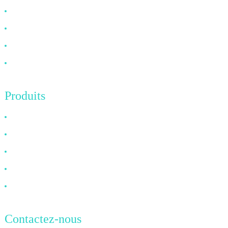
À propos de nous
FAQ
Nouvelles
Contactez-nous
Produits
Câble HDMI
Câble DP
Câble VGA
Câble à fibre optique
Câble DVI
Contactez-nous