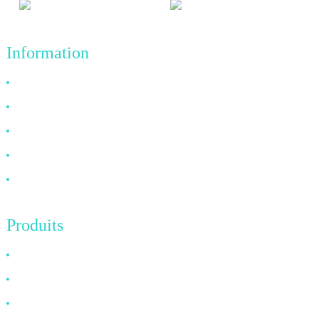
Information
Pourquoi nous choisir
À propos de nous
FAQ
Nouvelles
Contactez-nous
Produits
Câble HDMI
Câble DP
Câble VGA