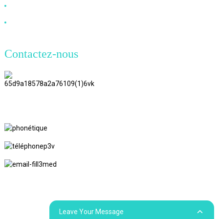
Câble à fibre optique
Câble DVI
Contactez-nous
TianAo 8 étage, route n°72 GuTa 6,
village de FuLong, ville de ShiPai,
ville de DongGuan, province du
GuangDong
+86 13266180782
+86 18602095014
marylin20220103@gmail.com
© Copyright - 2010-2024 : Tous droits réservés.
Recherche
supérieure
Plan du site
Plan du siteTrans
Leave Your Message