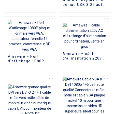
à fibre optique 4K 3D
de hub USB 3.0 haute
60Hz
vitesse 7 ports en
alliage d'aluminium 5
Gbit/s Adaptateur de
synchronisation de
données de charge
portable pour
ordinateur portable
Macbook PC
Amewire – câble
Amewire – Port
d'alimentation 220v
d'affichage 1080P
AC AU, rallonge
plaqué or mâle vers
d'alimentation pour
VGA, adaptateur
ordinateur, vente en
femelle 15 broches,
gros
convertisseur DP vers
VGA