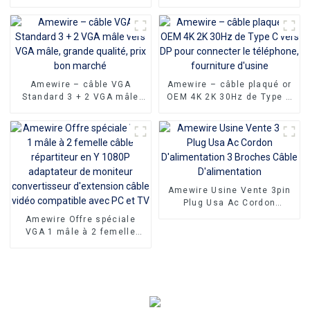
125V AC US, 5 pieds, vente
3+6 VGA mâle vers VGA
directe d'usine, rallonge à
mâle peu coûteux qui offre
2 broches
toujours des performances
de premier ordre
Amewire – câble VGA
Amewire – câble plaqué or
Standard 3 + 2 VGA mâle
OEM 4K 2K 30Hz de Type C
vers VGA mâle, grande
vers DP pour connecter le
qualité, prix bon marché
téléphone, fourniture
d'usine
Amewire Usine Vente 3pin
Plug Usa Ac Cordon
D'alimentation 3 Broches
Amewire Offre spéciale
Câble D'alimentation
VGA 1 mâle à 2 femelle
câble répartiteur en Y
1080P adaptateur de
moniteur convertisseur
d'extension câble vidéo
compatible avec PC et TV