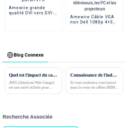
Amewire grande
qualité DVI vers DVI-D
Amewire Câble VGA
24 + 1 câble mâle
noir Dell 1080p 4+5
vers mâle câble de
de haute qualité
moniteur vidéo
Connecteurs mâle-
numérique câble DVI
mâle et câble VGA
pour moniteur de jeu
plaqué nickel 10 m
HDTV PC
pour une
transmission vidéo
Blog Connexe
HD supérieure, idéal
pour les téléviseurs,
les PC et les
projecteurs
Quel est l'impact du calibre de fil HDMI 32awg ou 30awg sur le câble HDMI ?
Connaissance de l'industrie du câble Phase 3 --- Quels sont les groupes de clients cibles de HDMI CABLE ?
AWG (American Wire Gauge)
Si vous souhaitez vous lancer
est une unité utilisée pour
dans la vente de câbles HDMI,
identifier l’épaisseur des fils et
il est très important d'avoir un
des câbles. Plus la valeur AWG
groupe de clientèle cible clair
est petite, plus le diamètre du
pour le produit !Les groupes de
fil est épais. Lors du choix d'un
clientèle cibles des câbles
HDMI...
HDMI ...
Recherche Associée