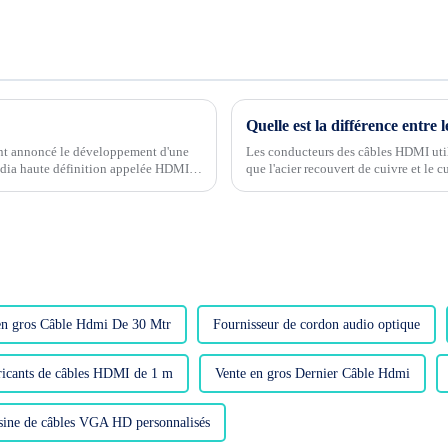
nt annoncé le développement d'une
Les conducteurs des câbles HDMI uti
édia haute définition appelée HDMI
que l'acier recouvert de cuivre et le
courants. Ils ont quelques différences j
en gros Câble Hdmi De 30 Mtr
Fournisseur de cordon audio optique
ricants de câbles HDMI de 1 m
Vente en gros Dernier Câble Hdmi
sine de câbles VGA HD personnalisés