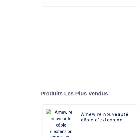
Produits Les Plus Vendus
Amewire nouveauté
câble d'extension
USB2.0 câble
d'extension de caméra
vidéo USB2.0 mâle à