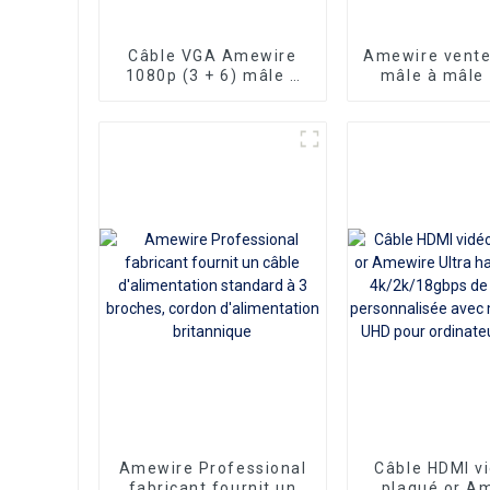
Câble VGA Amewire
Amewire vente
1080p (3 + 6) mâle à
mâle à mâle
mâle plaqué nickel
HDMI vers DV
(DAE) de 15 mètres,
adaptateur DV
connecteur vidéo HD
avec connec
pour projecteur TV PC
plaqués or en 
Nylon
Amewire Professional
Câble HDMI v
fabricant fournit un
plaqué or A