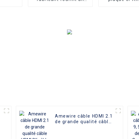
câble d'alimentation
Ultra haute 
standard à 3 broches,
4k/2k/18gb
cordon d'alimentation
longueu
britannique
personnalisé
moniteur TV U
ordinateur p
Amewire câble HDMI 2.1
de grande qualité câble
HDMI 8K câble de
connexions haute
définition fiable en PVC