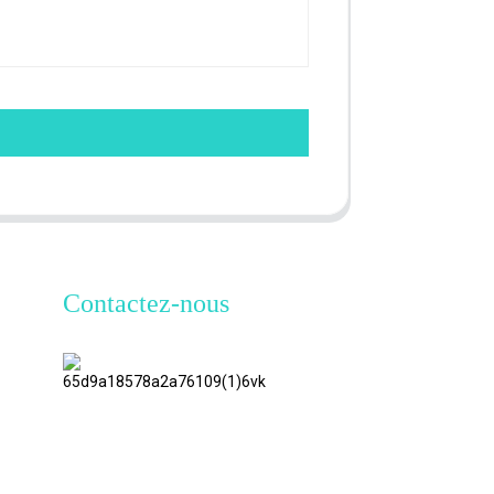
Contactez-nous
TianAo 8
étage, route
n°72 GuTa
6, village de
FuLong,
ville de