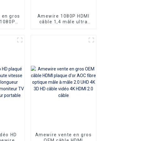
 en gros
Amewire 1080P HDMI
 1080P
câble 1,4 mâle ultra
I Port
haute vitesse au câble
I 24 + 1
HDMI mâle
teurs
filet en
idéo HD
Amewire vente en gros
mewire
OEM câble HDMI