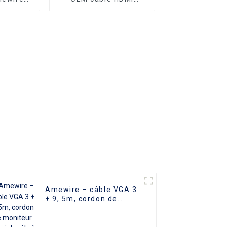
vitesse
plaque d'or AOC fibre
ps de
optique mâle à mâle
r
2.0 UHD 4K 3D HD
e avec
câble vidéo 4K HDMI
HD pour
2.0 câble
ortable
Amewire – câble VGA 3
+ 9, 5m, cordon de
moniteur Coaxial mâle à
mâle, prix bon marché