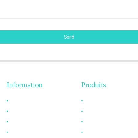
Send
Information
Produits
Pourquoi nous choisir
Câble HDMI
À propos de nous
Câble DP
FAQ
Câble VGA
Nouvelles
Câble à fibre optique