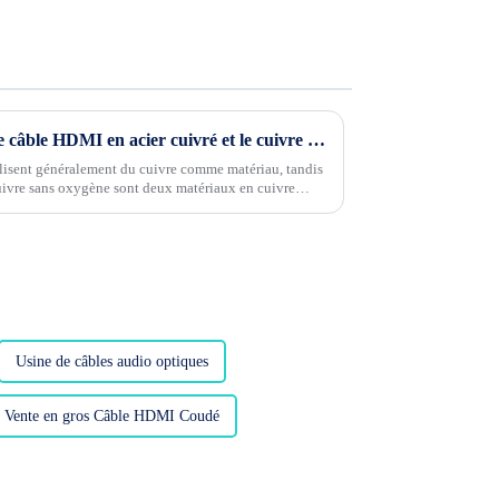
Quelle est la différence entre le câble HDMI en acier cuivré et le cuivre sans oxygène ?
lisent généralement du cuivre comme matériau, tandis
 cuivre sans oxygène sont deux matériaux en cuivre
e...
Usine de câbles audio optiques
Vente en gros Câble HDMI Coudé