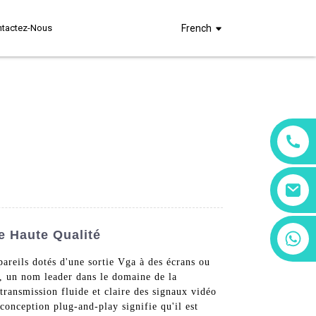
ntactez-Nous
French
e Haute Qualité
+86 13266180782
+86 18602095014
areils dotés d'une sortie Vga à des écrans ou
, un nom leader dans le domaine de la
ransmission fluide et claire des signaux vidéo
conception plug-and-play signifie qu'il est