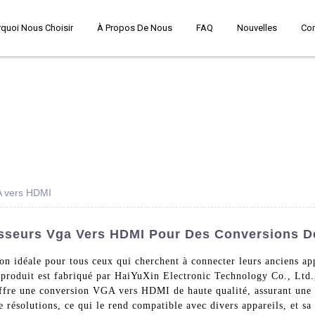
quoi Nous Choisir
À Propos De Nous
FAQ
Nouvelles
Co
A vers HDMI
isseurs Vga Vers HDMI Pour Des Conversions D
on idéale pour tous ceux qui cherchent à connecter leurs anciens app
produit est fabriqué par HaiYuXin Electronic Technology Co., Ltd.
offre une conversion VGA vers HDMI de haute qualité, assurant une t
résolutions, ce qui le rend compatible avec divers appareils, et sa 