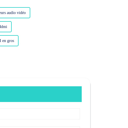
eurs audio vidéo
Hdmi
I en gros