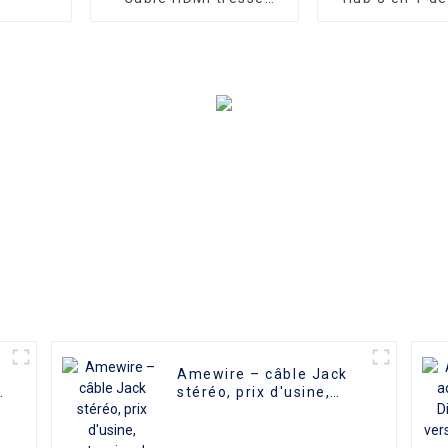
Connecteur en
vers HDMI
aluminium
compatible US
Adaptateur de
Hub USB-C 3.
Mac Air Pro 
Mate10 Sams
Plus
Amewire – câble Jack
stéréo, prix d'usine,
extension de 3.5 MM,
câble Audio d'extension
Jack stéréo