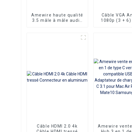
Amewire haute qualité
Câble VGA A
3.5 mâle à mâle audio
1080p (3 + 6)
Aux AV Jack câble
mâle plaqué 
3.5mm câble audio
(DAE) de 15 
câble haut-parleur
connecteur v
pour projecte
Câble HDMI 2.0 4k
Amewire vente
Câble HDMI tressé
Hub 3 en 1 de