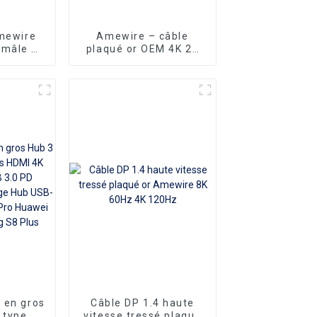
mewire
Amewire – câble
 mâle à
plaqué or OEM 4K 2K
nickel
30Hz de Type C vers
mètres,
DP pour connecter le
idéo HD
téléphone, fourniture
ur TV PC
d'usine
 en gros
Câble DP 1.4 haute
 type C
vitesse tressé plaqué