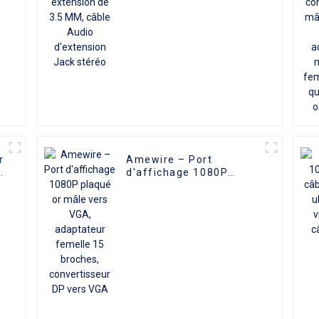
s
r
Amewire – Port
e
d'affichage 1080P
plaqué or mâle vers
A
VGA, adaptateur
r
femelle 15 broches,
convertisseur DP vers
VGA
s