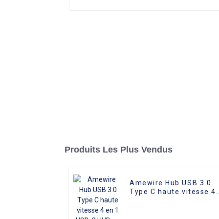
Produits Les Plus Vendus
Amewire Hub USB 3.0
Type C haute vitesse 4
en 1 USB-C HUB en
alliage d'aluminium
type-c alimenté 4 ports