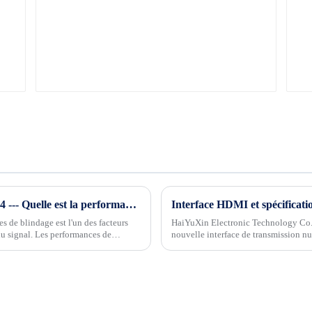
Connaissance de l'industrie du câble Phase 4 --- Quelle est la performance de blindage du câble HDMI ?
Interface HDMI et spécificati
 de blindage est l'un des facteurs
HaiYuXin Electronic Technology Co.
du signal. Les performances de
nouvelle interface de transmission 
(High Def...