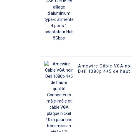
1 adaptateur Hub 5Gbp
Amewire Câble VGA noi
Dell 1080p 4+5 de haut
qualité Connecteurs
mâle-mâle et câble VG
plaqué nickel 10 m pou
une transmission vidéo
HD supérieure, idéal
pour les téléviseurs, le
PC et les projecteurs