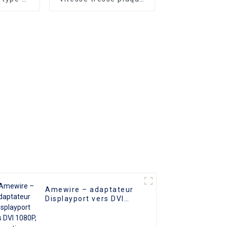
 4K
or Amewire 8K 60Hz
B 3.0 PD
4K 120Hz
 charge
1 pour
Huawei
ung S8
Amewire – adaptateur
Displayport vers DVI
1080P, convertisseur
mâle vers DVI, câble
adaptateur mâle vers