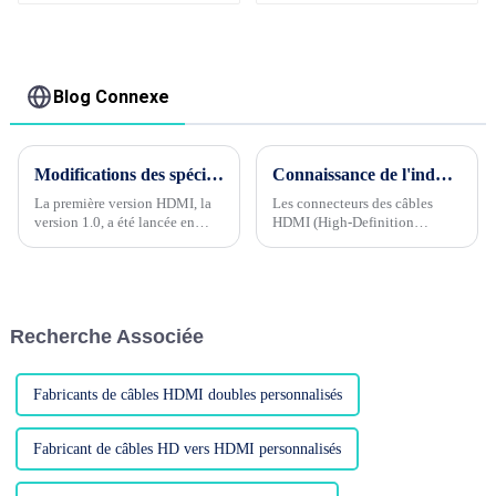
Amewire
de prise
d'alimentation cordon
d'alimentation pour
ordinateur
Blog Connexe
Modifications des spécifications du câble HDMI 1.0 à 2.1
Connaissance de l'industrie du câble Phase 5 --- Pourquoi la tête HDMI plaquée or et nickel affecte-t-elle la qualité du produit ?
La première version HDMI, la
Les connecteurs des câbles
version 1.0, a été lancée en
HDMI (High-Definition
décembre 2002. On peut dire
Multimedia Interface) sont
qu'elle est spécialement conçue
généralement plaqués or ou
pour les logiciels Full HD tels
nickelés, ce qui aura un certain
que le Blu-ray de cette année-
impact sur la qualité du rendu.
là. Sa plus grande
Recherche Associée
caractéristique est qu'il est
intégré...
Fabricants de câbles HDMI doubles personnalisés
Fabricant de câbles HD vers HDMI personnalisés