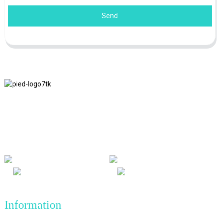
Send
Nous adhérons à la philosophie d'entreprise d'honnêteté, de bénéfice
mutuel et de résultats gagnant-gagnant, ainsi qu'au principe
commercial de réalisations de qualité à l'avenir.
Information