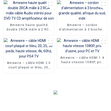
mâle adaptateur pour
aluminium UHD 4K 60Hz
Macbook Pro 4k type-c USB
Type C vers HDMI, câble
type c vers HDMI câble
vidéo haute définition
Amewire haute qualité
Amewire – cordon
double 2RCA mâle à 2 RCA
d'alimentation à 3 broches,
mâle câble Audio stéréo
grande qualité, afrique du
pour DVD TV CD
sud, inde
amplificateur de son
Amewire – câble HDMI 1.4
haute vitesse 1080P, prix
Amewire – câble HDMI 2.0
d'usine, pour PC et TV
court plaqué or bleu, 20,
25, 50 pieds, haute vitesse,
4k, 60hz, pour PS4 TV