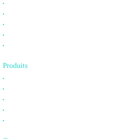
Pourquoi nous choisir
À propos de nous
FAQ
Nouvelles
Contactez-nous
Produits
Câble HDMI
Câble DP
Câble VGA
Câble à fibre optique
Câble DVI