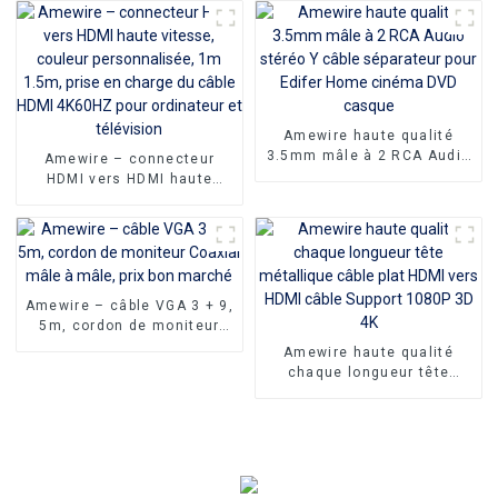
interrupteur marche/arrêt
broches adaptateurs de
pour PC portable
câble série pour la
Communication de
données
Amewire haute qualité
3.5mm mâle à 2 RCA Audio
Amewire – connecteur
stéréo Y câble séparateur
HDMI vers HDMI haute
pour Edifer Home cinéma
vitesse, couleur
DVD casque
personnalisée, 1m 1.5m,
prise en charge du câble
HDMI 4K60HZ pour
ordinateur et télévision
Amewire – câble VGA 3 + 9,
5m, cordon de moniteur
Coaxial mâle à mâle, prix
Amewire haute qualité
bon marché
chaque longueur tête
métallique câble plat HDMI
vers HDMI câble Support
1080P 3D 4K