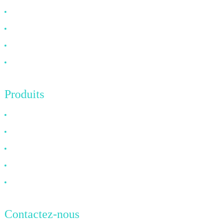
À propos de nous
FAQ
Nouvelles
Contactez-nous
Produits
Câble HDMI
Câble DP
Câble VGA
Câble à fibre optique
Câble DVI
Contactez-nous