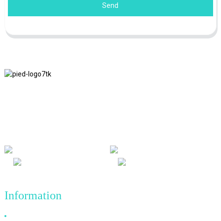
Send
Nous adhérons à la philosophie d'entreprise d'honnêteté, de bénéfice
mutuel et de résultats gagnant-gagnant, ainsi qu'au principe
commercial de réalisations de qualité à l'avenir.
Information
Pourquoi nous choisir