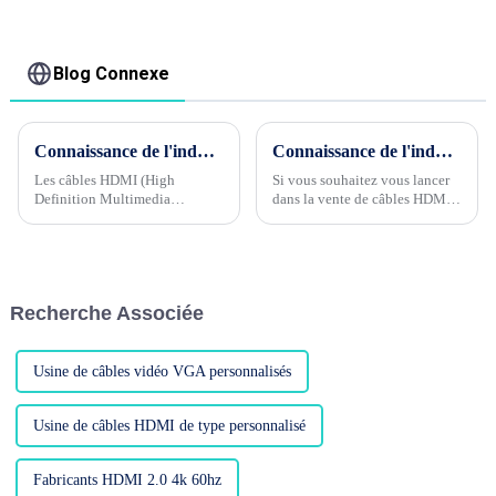
2.0 UHD 4K 3D HD
60Hz
câble vidéo 4K HDMI
2.0 câble
Blog Connexe
Connaissance de l'industrie du câble Phase 2 --- Pourquoi l'épaisseur (diamètre) des câbles HDMI affecte-t-elle la stabilité du signal ?
Connaissance de l'industrie du câble Phase 3 --- Quels sont les groupes de clients cibles de HDMI CABLE ?
Les câbles HDMI (High
Si vous souhaitez vous lancer
Definition Multimedia
dans la vente de câbles HDMI,
Interface) jouent un rôle
il est très important d'avoir un
important dans les appareils
groupe de clientèle cible clair
audiovisuels, responsables de
pour le produit !Les groupes de
la transmission de signaux
clientèle cibles des câbles
vidéo et audio haute définition.
HDMI ...
Recherche Associée
...
Usine de câbles vidéo VGA personnalisés
Usine de câbles HDMI de type personnalisé
Fabricants HDMI 2.0 4k 60hz