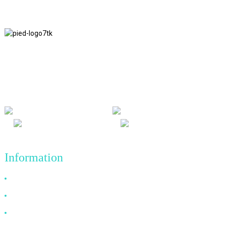
Nous adhérons à la philosophie d'entreprise d'honnêteté, de bénéfice
mutuel et de résultats gagnant-gagnant, ainsi qu'au principe
commercial de réalisations de qualité à l'avenir.
Information
Pourquoi nous choisir
À propos de nous
FAQ