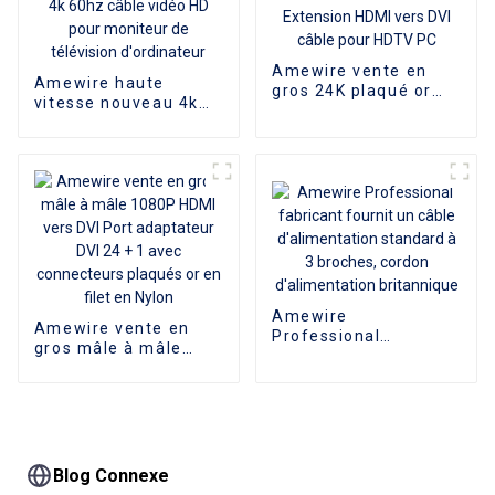
Amewire vente en
Amewire haute
gros 24K plaqué or
vitesse nouveau 4k
HDMI vers DVI Port
Ultra 1m 2m 3m 4m
cordon PC ordinateur
5m 10m 15m 20m
moniteur Extension
30m câble HDMI 18
HDMI vers DVI câble
Gbps 4k 60hz câble
pour HDTV PC
vidéo HD pour
moniteur de
télévision
d'ordinateur
Amewire
Amewire vente en
Professional
gros mâle à mâle
fabricant fournit un
1080P HDMI vers DVI
câble d'alimentation
Port adaptateur DVI
standard à 3 broches,
24 + 1 avec
cordon d'alimentation
connecteurs plaqués
britannique
or en filet en Nylon
Blog Connexe