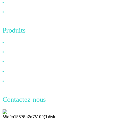
Nouvelles
Contactez-nous
Produits
Câble HDMI
Câble DP
Câble VGA
Câble à fibre optique
Câble DVI
Contactez-nous
TianAo 8 étage, route n°72 GuTa 6,
village de FuLong, ville de ShiPai,
ville de DongGuan, province du