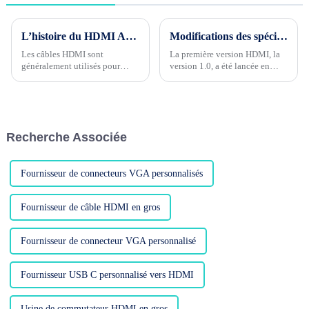
L’histoire du HDMI AOC
Modifications des spécifications du câble HDMI 1.0 à 2.1
Les câbles HDMI sont
La première version HDMI, la
généralement utilisés pour
version 1.0, a été lancée en
connecter des équipements
décembre 2002. On peut dire
audiovisuels aux téléviseurs et
qu'elle est spécialement conçue
aux moniteurs. La plupart
pour les logiciels Full HD tels
d'entre eux sont donc des
que le Blu-ray de cette année-
transmissions à courte distance,
là. Sa plus grande
Recherche Associée
généralement de seulement 3
caractéristique est qu'il est
mètres de long. Que doivent
intégré...
faire les utilisateurs s'ils ont
besoin...
Fournisseur de connecteurs VGA personnalisés
Fournisseur de câble HDMI en gros
Fournisseur de connecteur VGA personnalisé
Fournisseur USB C personnalisé vers HDMI
Usine de commutateur HDMI en gros