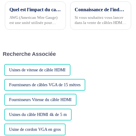
Quel est l'impact du calibre de fil HDMI 32awg ou 30awg sur le câble HDMI ?
Connaissance de l'industrie du câble Phase 3 --- Quels sont les groupes de clients cibles de HDMI CABLE ?
AWG (American Wire Gauge)
Si vous souhaitez vous lancer
est une unité utilisée pour
dans la vente de câbles HDMI,
identifier l’épaisseur des fils et
il est très important d'avoir un
des câbles. Plus la valeur AWG
groupe de clientèle cible clair
est petite, plus le diamètre du
pour le produit !Les groupes de
fil est épais. Lors du choix d'un
clientèle cibles des câbles
HDMI...
HDMI ...
Recherche Associée
Usines de vitesse de câble HDMI
Fournisseurs de câbles VGA de 15 mètres
Fournisseurs Vitesse du câble HDMI
Usines du câble HDMI 4k de 5 m
Usine de cordon VGA en gros