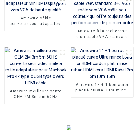
Communication de
gros
données
Amewire câble
convertisseur adaptateur
Mini DP Displayport vers
Amewire à la recherche
VGA de haute qualité
d'un câble VGA standard
3+6 VGA mâle vers VGA
mâle peu coûteux qui offre
toujours des performances
de premier ordre
Amewire 14 + 1 bon acier
plaqué cuivre Ultra mince
Amewire meilleure vente
Long or HDMI cordon plat
OEM 2M 3m 5m 60HZ
mince ruban HDMI vers
convertisseur vidéo mâle à
HDMI Kabel 2m 5m10m 15m
mâle adaptateur pour
Macbook Pro 4k type-c USB
type c vers HDMI câble