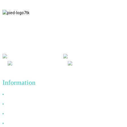
Nous adhérons à la philosophie d'entreprise d'honnêteté, de bénéfice
mutuel et de résultats gagnant-gagnant, ainsi qu'au principe
commercial de réalisations de qualité à l'avenir.
Information
Pourquoi nous choisir
À propos de nous
FAQ
Nouvelles