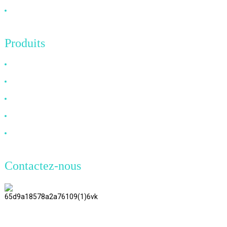
Contactez-nous
Produits
Câble HDMI
Câble DP
Câble VGA
Câble à fibre optique
Câble DVI
Contactez-nous
TianAo 8 étage, route n°72 GuTa 6,
village de FuLong, ville de ShiPai,
ville de DongGuan, province du
GuangDong