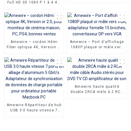
vers DP pour connecter le
Full HD 3D 1080 P 1 à 4 4 K
téléphone, fourniture
répartiteur HDMI 1x4 4
d'usine
ports répartiteur HDMI 1
entrée 4 sorties
Amewire – cordon Hdmi
Amewire – Port d'affichage
Fiber optique 4K, Version or
1080P plaqué or mâle vers
2.0, pour moniteur de
VGA, adaptateur femelle 15
cinéma maison, PC, PS4,
broches, convertisseur DP
bonnes ventes
vers VGA
Amewire haute qualité
double 2RCA mâle à 2 RCA
mâle câble Audio stéréo
pour DVD TV CD
Amewire Répartiteur de hub
amplificateur de son
USB 3.0 haute vitesse 7
ports en alliage
d'aluminium 5 Gbit/s
Adaptateur de