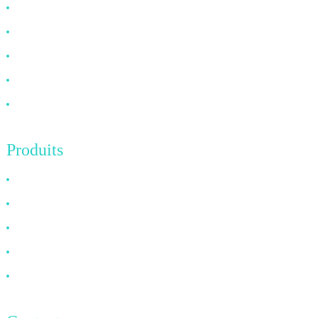
Pourquoi nous choisir
À propos de nous
FAQ
Nouvelles
Contactez-nous
Produits
Câble HDMI
Câble DP
Câble VGA
Câble à fibre optique
Câble DVI