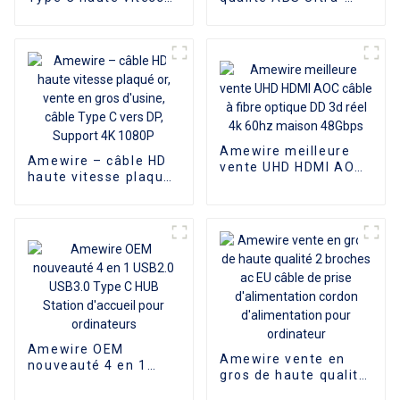
4 en 1 USB-C HUB en
mince USB3.0 HUB à 4
alliage d'aluminium
Ports USB3.0 Hub
Type-C alimenté 4
répartiteur USB
ports 1 adaptateur
jusqu'à 5.0 Gb/s avec
Hub 5Gbps
Port d'alimentation
Amewire meilleure
Amewire – câble HD
vente UHD HDMI AOC
haute vitesse plaqué
câble à fibre optique
or, vente en gros
DD 3d réel 4k 60hz
d'usine, câble Type C
maison 48Gbps
vers DP, Support 4K
1080P
Amewire OEM
Amewire vente en
nouveauté 4 en 1
gros de haute qualité
USB2.0 USB3.0 Type
2 broches ac EU câble
C HUB Station