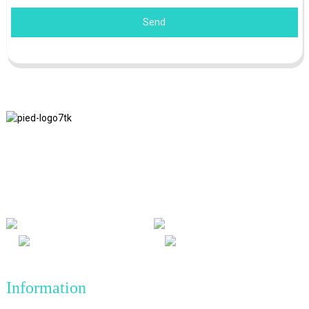
Send
Nous adhérons à la philosophie d'entreprise d'honnêteté, de bénéfice
mutuel et de résultats gagnant-gagnant, ainsi qu'au principe
commercial de réalisations de qualité à l'avenir.
Information