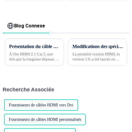
de prise
d'accueil pour
d'alimentation cordon
ordinateurs
d'alimentation pour
ordinateur
Blog Connexe
Présentation du câble à fibre optique d'application HDMI2.1
Modifications des spécifications du câble HDMI 1.0 à 2.1
À l'ère HDMI 2.1 Cat.3, une
La première version HDMI, la
fois que la longueur dépasse 5
version 1.0, a été lancée en
mètres, il est recommandé
décembre 2002. On peut dire
d'ajouter de la puissance pour
qu'elle est spécialement conçue
piloter la transmission du
pour les logiciels Full HD tels
signal. Les câbles en cuivre pur
que le Blu-ray de cette année-
ne peuvent pas non plus
là. Sa plus grande
Recherche Associée
répondre aux exigences au-delà
caractéristique est qu'il est
de 5 mètres, ce qui incite à...
intégré...
Fournisseurs de câbles HDMI vers Dvi
Fournisseurs de câbles HDMI personnalisés