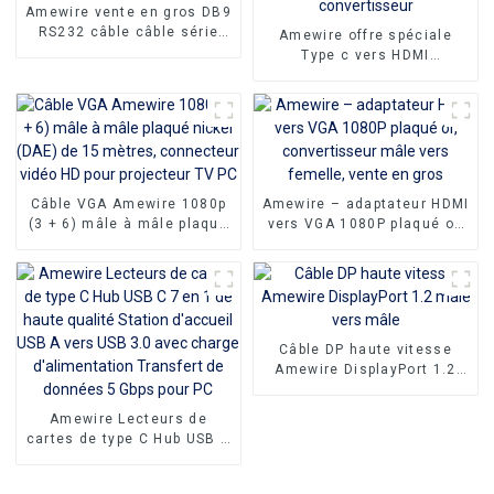
Amewire vente en gros DB9
RS232 câble câble série
Amewire offre spéciale
croisé connecteur 9
Type c vers HDMI
broches adaptateurs de
adaptateur mâle vers
câble série pour la
femelle câble
Communication de
convertisseur HD 4k USB
données
3.1 USB-C câble vidéo
adaptateur convertisseur
Câble VGA Amewire 1080p
Amewire – adaptateur HDMI
(3 + 6) mâle à mâle plaqué
vers VGA 1080P plaqué or,
nickel (DAE) de 15 mètres,
convertisseur mâle vers
connecteur vidéo HD pour
femelle, vente en gros
projecteur TV PC
Câble DP haute vitesse
Amewire DisplayPort 1.2
mâle vers mâle
Amewire Lecteurs de
cartes de type C Hub USB C
7 en 1 de haute qualité
Station d'accueil USB A