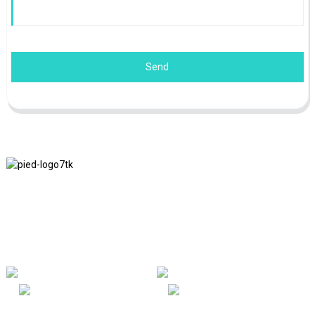
Send
Nous adhérons à la philosophie d'entreprise d'honnêteté, de bénéfice
mutuel et de résultats gagnant-gagnant, ainsi qu'au principe
commercial de réalisations de qualité à l'avenir.