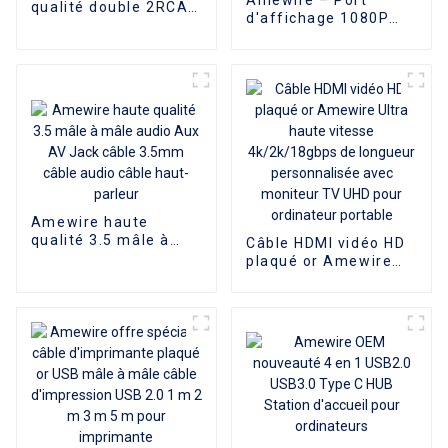
qualité double 2RCA
d'affichage 1080P
mâle à 2 RCA mâle
plaqué or mâle vers
câble Audio stéréo
VGA, adaptateur
pour DVD TV CD
femelle 15 broches,
amplificateur de son
convertisseur DP vers
VGA
Amewire haute
qualité 3.5 mâle à
Câble HDMI vidéo HD
mâle audio Aux AV
plaqué or Amewire
Jack câble 3.5mm
Ultra haute vitesse
câble audio câble
4k/2k/18gbps de
haut-parleur
longueur
personnalisée avec
moniteur TV UHD
pour ordinateur
portable