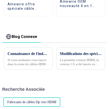
Amewire OEM
Amewire offre
nouveauté 4 en 1
spéciale câble
USB2.0 USB3.0 Type
d'imprimante plaqué
C HUB Station
or USB mâle à mâle
d'accueil pour
câble d'impression
ordinateurs
USB 2.0 1 m 2 m 3 m
5 m pour imprimante
Blog Connexe
Connaissance de l'industrie du câble Phase 3 --- Quels sont les groupes de clients cibles de HDMI CABLE ?
Modifications des spécifications du câble HDMI 1.0 à 2.1
Si vous souhaitez vous lancer
La première version HDMI, la
dans la vente de câbles HDMI,
version 1.0, a été lancée en
il est très important d'avoir un
décembre 2002. On peut dire
groupe de clientèle cible clair
qu'elle est spécialement conçue
pour le produit !Les groupes de
pour les logiciels Full HD tels
clientèle cibles des câbles
que le Blu-ray de cette année-
HDMI ...
là. Sa plus grande
Recherche Associée
caractéristique est qu'il est
intégré...
Fabricants de câbles Dp vers HDMI