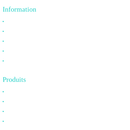
Information
Pourquoi nous choisir
À propos de nous
FAQ
Nouvelles
Contactez-nous
Produits
Câble HDMI
Câble DP
Câble VGA
Câble à fibre optique