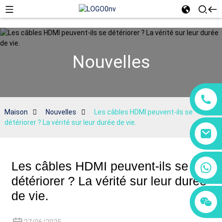
Nouvelles
Maison
Nouvelles
Les câbles HDMI peuvent-ils se
détériorer ? La vérité sur leur durée de vie.
Les câbles HDMI peuvent-ils se
+86 18760065206
détériorer ? La vérité sur leur durée
de vie.
+86 15118299221
+86 15397569549