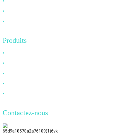
FAQ
Nouvelles
Contactez-nous
Produits
Câble HDMI
Câble DP
Câble VGA
Câble à fibre optique
Câble DVI
Contactez-nous
TianAo, 8e étage, n° 72, rue GuTa
6, village de FuLong, ville de