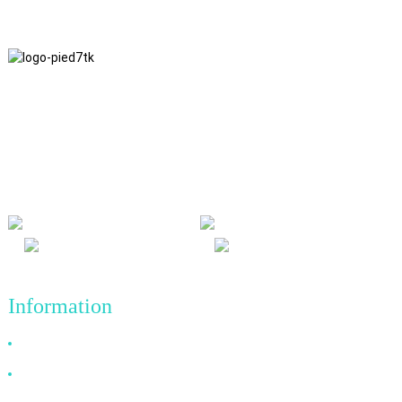
Nous adhérons à une philosophie d'entreprise fondée sur
l'honnêteté, l'intérêt mutuel et les résultats gagnant-gagnant, ainsi
qu'à un principe commercial visant des réalisations de qualité à
l'avenir.
Information
Pourquoi nous choisir ?
À propos de nous