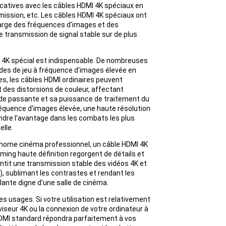
icatives avec les câbles HDMI 4K spéciaux en
+86 15118299221
mission, etc. Les câbles HDMI 4K spéciaux ont
arge des fréquences d'images et des
 transmission de signal stable sur de plus
I 4K spécial est indispensable. De nombreuses
des de jeu à fréquence d'images élevée en
es, les câbles HDMI ordinaires peuvent
 des distorsions de couleur, affectant
ande passante et sa puissance de traitement du
fréquence d'images élevée, une haute résolution
ndre l'avantage dans les combats les plus
elle.
n home cinéma professionnel, un câble HDMI 4K
aming haute définition regorgent de détails et
ntit une transmission stable des vidéos 4K et
, sublimant les contrastes et rendant les
lante digne d'une salle de cinéma.
s usages. Si votre utilisation est relativement
iseur 4K ou la connexion de votre ordinateur à
HDMI standard répondra parfaitement à vos