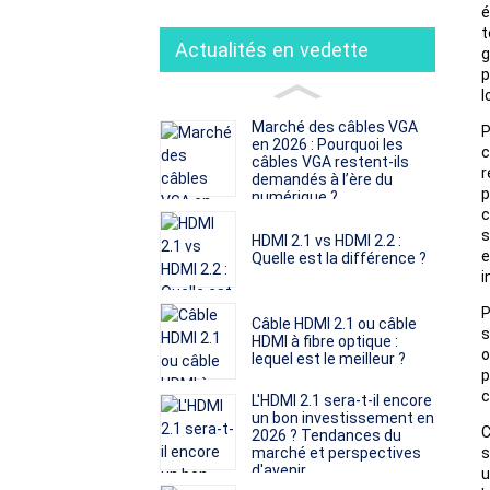
é
t
Actualités en vedette
g
p
l
Marché des câbles VGA
P
en 2026 : Pourquoi les
c
câbles VGA restent-ils
r
demandés à l’ère du
p
numérique ?
c
s
HDMI 2.1 vs HDMI 2.2 :
e
Quelle est la différence ?
i
P
Câble HDMI 2.1 ou câble
s
HDMI à fibre optique :
o
lequel est le meilleur ?
p
c
L'HDMI 2.1 sera-t-il encore
un bon investissement en
C
2026 ? Tendances du
marché et perspectives
s
d'avenir
u