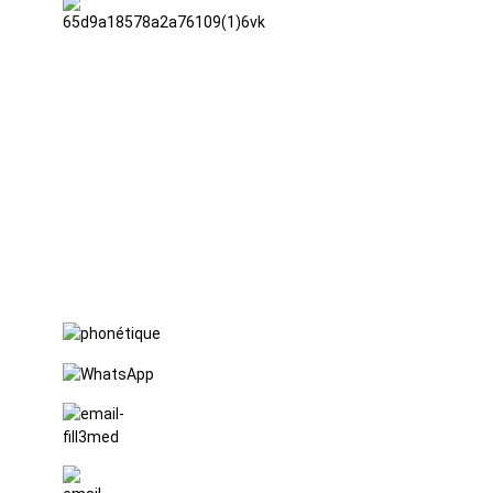
TianAo, 8e
étage, n°
72, rue
GuTa 6,
village de
FuLong,
ville de
ShiPai,
ville de
DongGuan,
province du
Guangdong
+86 15397569549
+86 18760065206
kaiqiqiu7@gmail.com
yongchangzhong6@gmail.com