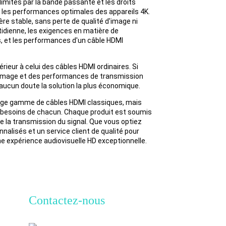
imités par la bande passante et les droits
as les performances optimales des appareils 4K.
e stable, sans perte de qualité d'image ni
idienne, les exigences en matière de
, et les performances d'un câble HDMI
rieur à celui des câbles HDMI ordinaires. Si
é d'image et des performances de transmission
aucun doute la solution la plus économique.
arge gamme de câbles HDMI classiques, mais
x besoins de chacun. Chaque produit est soumis
é de la transmission du signal. Que vous optiez
alisés et un service client de qualité pour
une expérience audiovisuelle HD exceptionnelle.
Contactez-nous