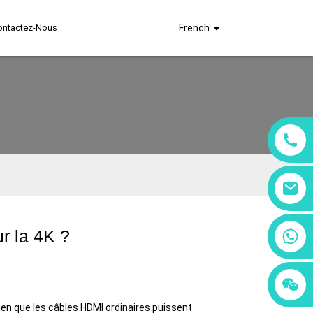
ontactez-Nous
French
+86 18760065206
r la 4K ?
+86 15397569549
+86 15118299221
en que les câbles HDMI ordinaires puissent