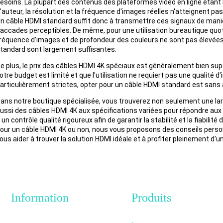
esoins. La plupart des contenus des plateformes vidéo en ligne étant l
'auteur, la résolution et la fréquence d'images réelles n'atteignent p
n câble HDMI standard suffit donc à transmettre ces signaux de manièr
accades perceptibles. De même, pour une utilisation bureautique quot
réquence d'images et de profondeur des couleurs ne sont pas élevées
tandard sont largement suffisantes.
e plus, le prix des câbles HDMI 4K spéciaux est généralement bien supé
otre budget est limité et que l'utilisation ne requiert pas une qualit
articulièrement strictes, opter pour un câble HDMI standard est sans 
ans notre boutique spécialisée, vous trouverez non seulement une l
ussi des câbles HDMI 4K aux spécifications variées pour répondre au
 un contrôle qualité rigoureux afin de garantir la stabilité et la fiabilit
our un câble HDMI 4K ou non, nous vous proposons des conseils personn
ous aider à trouver la solution HDMI idéale et à profiter pleinement d'
Information
Produits