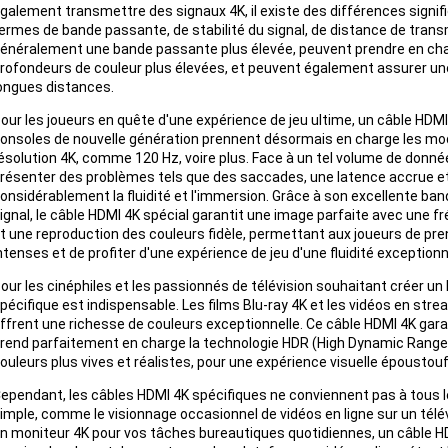
galement transmettre des signaux 4K, il existe des différences signif
ermes de bande passante, de stabilité du signal, de distance de trans
énéralement une bande passante plus élevée, peuvent prendre en ch
rofondeurs de couleur plus élevées, et peuvent également assurer une
ongues distances.
our les joueurs en quête d'une expérience de jeu ultime, un câble HDM
onsoles de nouvelle génération prennent désormais en charge les mo
ésolution 4K, comme 120 Hz, voire plus. Face à un tel volume de donné
résenter des problèmes tels que des saccades, une latence accrue et
onsidérablement la fluidité et l'immersion. Grâce à son excellente b
ignal, le câble HDMI 4K spécial garantit une image parfaite avec une 
t une reproduction des couleurs fidèle, permettant aux joueurs de pre
ntenses et de profiter d'une expérience de jeu d'une fluidité exceptionn
our les cinéphiles et les passionnés de télévision souhaitant créer u
pécifique est indispensable. Les films Blu-ray 4K et les vidéos en stre
ffrent une richesse de couleurs exceptionnelle. Ce câble HDMI 4K gara
rend parfaitement en charge la technologie HDR (High Dynamic Range)
ouleurs plus vives et réalistes, pour une expérience visuelle époustouf
ependant, les câbles HDMI 4K spécifiques ne conviennent pas à tous le
imple, comme le visionnage occasionnel de vidéos en ligne sur un télév
n moniteur 4K pour vos tâches bureautiques quotidiennes, un câble 