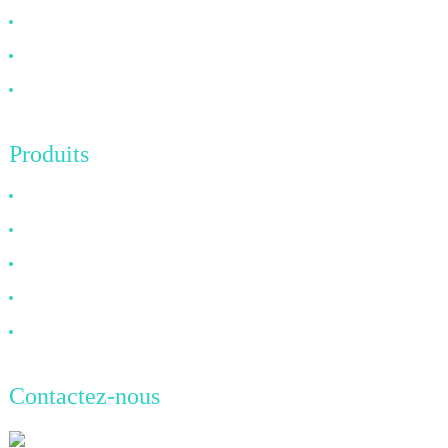
FAQ
Nouvelles
Contactez-nous
Produits
Câble HDMI
Câble DP
Câble VGA
Câble à fibre optique
Câble DVI
Contactez-nous
TianAo, 8e étage, n° 72, rue GuTa