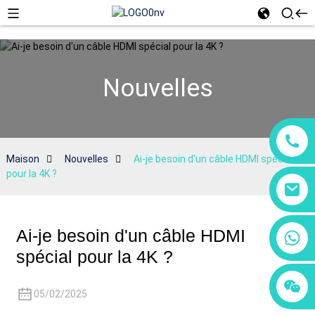
Nouvelles
Maison
Nouvelles
Ai-je besoin d'un câble HDMI spécial
pour la 4K ?
Ai-je besoin d'un câble HDMI
+86 18760065206
spécial pour la 4K ?
+86 15118299221
+86 15397569549
05/02/2025