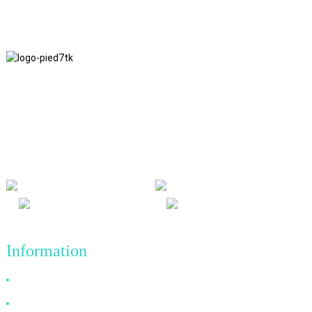
Nous adhérons à une philosophie d'entreprise fondée sur
l'honnêteté, l'intérêt mutuel et les résultats gagnant-gagnant, ainsi
qu'à un principe commercial visant des réalisations de qualité à
l'avenir.
Information
Pourquoi nous choisir ?
À propos de nous