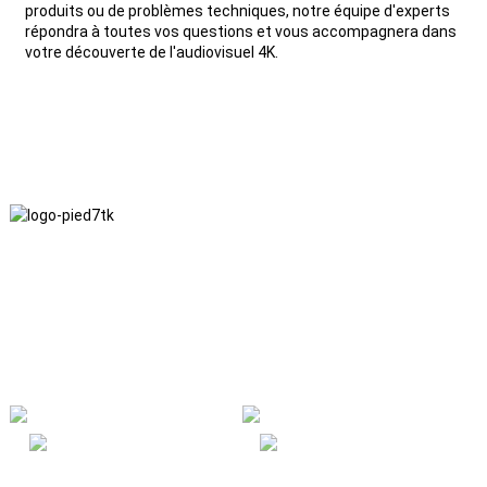
produits ou de problèmes techniques, notre équipe d'experts
répondra à toutes vos questions et vous accompagnera dans
votre découverte de l'audiovisuel 4K.
Nous adhérons à une philosophie d'entreprise fondée sur
l'honnêteté, l'intérêt mutuel et les résultats gagnant-gagnant, ainsi
qu'à un principe commercial visant des réalisations de qualité à
l'avenir.