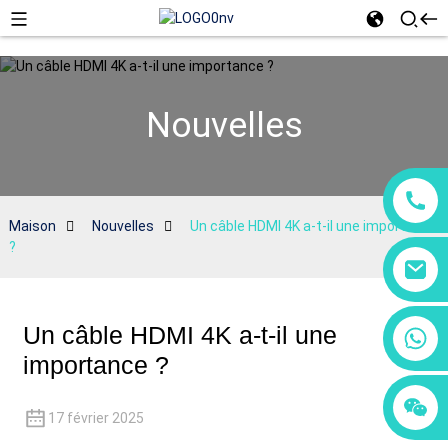
Nouvelles
Maison
Nouvelles
Un câble HDMI 4K a-t-il une importance
?
Un câble HDMI 4K a-t-il une
+86 18760065206
importance ?
+86 15118299221
+86 15397569549
17 février 2025