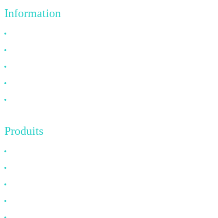
Information
Pourquoi nous choisir ?
À propos de nous
FAQ
Nouvelles
Contactez-nous
Produits
Câble HDMI
Câble DP
Câble VGA
Câble à fibre optique
Câble DVI