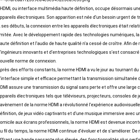
'HDMI, ou interface multimédia haute définition, occupe désormais u
ppareils électroniques. Son apparition est née d'un besoin urgent de t
 ses débuts, la connexion entre les appareils électroniques était rela
imitée. Avec le développement rapide des technologies numériques, 
aute définition et l'audio de haute qualité n'a cessé de croître. Afin 
'ingénieurs innovants et d'entreprises technologiques s'est consacré
ouvelle norme de connexion.
près des efforts constants, la norme HDMI a vu le jour au tournant du si
'interface simple et efficace permettant la transmission simultanée de
DMI assure une transmission du signal sans perte et offre une large 
ppareils électroniques tels que téléviseurs, projecteurs, consoles de je
'avènement de la norme HDMI a révolutionné l'expérience audiovisuelle.
éfinition, de jeux vidéo captivants et d'une musique immersive avec u
omicile aux écrans professionnels, la norme HDMI est devenue incont
u fil du temps, la norme HDMI continue d'évoluer et de s'améliorer. De
ffrant une bande passante plus élevée, des fonctionnalités plus perfo