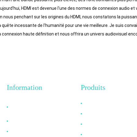
ujourd'hui, HDMI est devenue l'une des normes de connexion audio et v
n nous penchant sur les origines du HDMI, nous constatons la puissan
a quête incessante de l'humanité pour une vie meilleure. Je suis convai
a connexion haute définition et nous offrira un univers audiovisuel enc
Information
Produits
Pourquoi nous choisir
Câble HDMI
?
Câble DP
À propos de nous
Câble VGA
FAQ
Câble à fibre optique