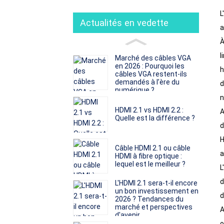
L
Actualités en vedette
a
À
l
Marché des câbles VGA
en 2026 : Pourquoi les
h
câbles VGA restent-ils
demandés à l’ère du
d
numérique ?
n
HDMI 2.1 vs HDMI 2.2 :
A
Quelle est la différence ?
d
H
Câble HDMI 2.1 ou câble
a
HDMI à fibre optique :
lequel est le meilleur ?
L
d
L'HDMI 2.1 sera-t-il encore
un bon investissement en
d
2026 ? Tendances du
marché et perspectives
A
d'avenir
o