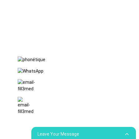
FuLong,
ville de
ShiPai,
ville de
DongGuan,
province du
Guangdong
+86 15397569549
+86 18760065206
kaiqiqiu7@gmail.com
yongchangzhong6@gmail.com
e
Leave Your Message