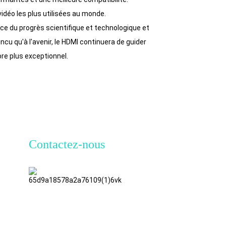
idéo les plus utilisées au monde.
ce du progrès scientifique et technologique et
ncu qu'à l'avenir, le HDMI continuera de guider
ore plus exceptionnel.
Contactez-nous
TianAo, 8e
étage, n°
72, rue
GuTa 6,
village de