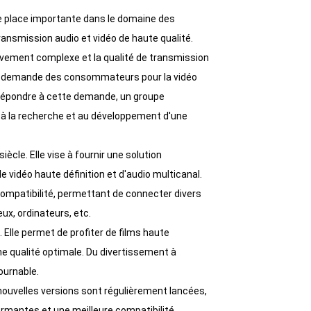
+86 15118299221
ne place importante dans le domaine des
ransmission audio et vidéo de haute qualité.
tivement complexe et la qualité de transmission
la demande des consommateurs pour la vidéo
de répondre à cette demande, un groupe
 à la recherche et au développement d'une
ècle. Elle vise à fournir une solution
 vidéo haute définition et d'audio multicanal.
compatibilité, permettant de connecter divers
ux, ordinateurs, etc.
 Elle permet de profiter de films haute
ne qualité optimale. Du divertissement à
ournable.
 nouvelles versions sont régulièrement lancées,
rmantes et une meilleure compatibilité.