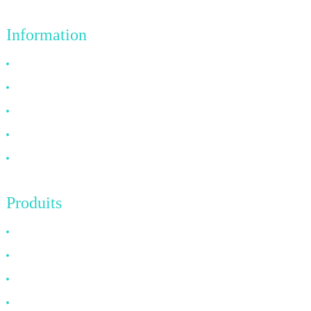
Information
Pourquoi nous choisir ?
À propos de nous
FAQ
Nouvelles
Contactez-nous
Produits
Câble HDMI
Câble DP
Câble VGA
Câble à fibre optique