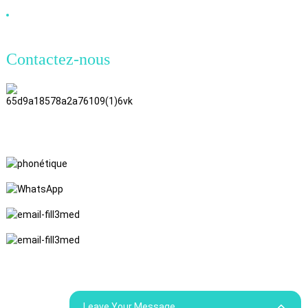
Câble DVI
Contactez-nous
TianAo, 8e étage, n° 72, rue GuTa
6, village de FuLong, ville de
ShiPai, ville de DongGuan,
province du Guangdong
+86 15397569549
+86 18760065206
kaiqiqiu7@gmail.com
yongchangzhong6@gmail.com
© Droits d'auteur - 2010-2024 : Tous droits réservés.
Plan du site
Resource
Leave Your Message