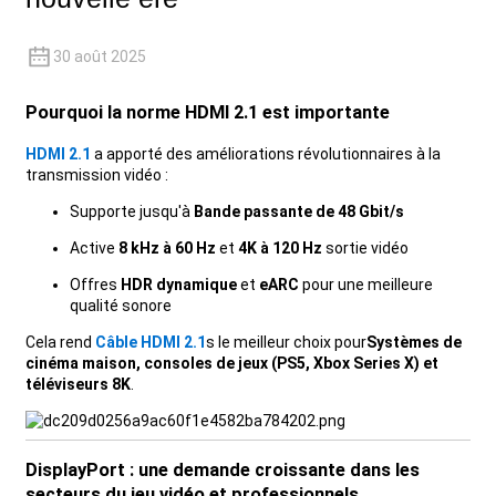
+86 15118299221
30 août 2025
Pourquoi la norme HDMI 2.1 est importante
HDMI 2.1
a apporté des améliorations révolutionnaires à la
transmission vidéo :
Supporte jusqu'à
Bande passante de 48 Gbit/s
Active
8 kHz à 60 Hz
et
4K à 120 Hz
sortie vidéo
Offres
HDR dynamique
et
eARC
pour une meilleure
qualité sonore
Cela rend
Câble HDMI 2.1
s le meilleur choix pour
Systèmes de
cinéma maison, consoles de jeux (PS5, Xbox Series X) et
téléviseurs 8K
.
DisplayPort : une demande croissante dans les
secteurs du jeu vidéo et professionnels