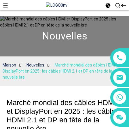
Nouvelles
Maison
Nouvelles
Marché mondial des câbles HDMI et
DisplayPort en 2025 : les câbles HDMI 2.1 et DP en tête de la
nouvelle ère
+86 18760065206
Marché mondial des câbles HDMI
et DisplayPort en 2025 : les câbles
+86 15118299221
+86 15397569549
HDMI 2.1 et DP en tête de la
nouvelle ère