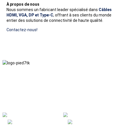
À propos de nous
Nous sommes un fabricant leader spécialisé dans
Câbles
HDMI, VGA, DP et Type-C
, offrant à ses clients du monde
entier des solutions de connectivité de haute qualité.
Contactez-nous!
Nous adhérons à une philosophie d'entreprise fondée sur
l'honnêteté, l'intérêt mutuel et les résultats gagnant-gagnant, ainsi
qu'à un principe commercial visant des réalisations de qualité à
l'avenir.