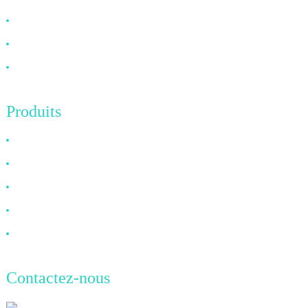
FAQ
Nouvelles
Contactez-nous
Produits
Câble HDMI
Câble DP
Câble VGA
Câble à fibre optique
Câble DVI
Contactez-nous
TianAo, 8e étage, n° 72, rue GuTa