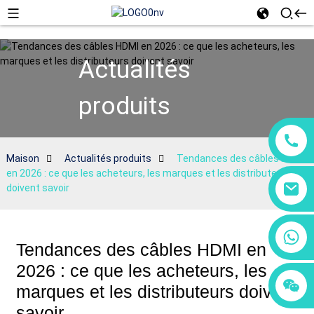
Actualités
produits
Maison
Actualités produits
Tendances des câbles HDMI
en 2026 : ce que les acheteurs, les marques et les distributeurs
doivent savoir
+86 18760065206
Tendances des câbles HDMI en
2026 : ce que les acheteurs, les
+86 15118299221
+86 15397569549
marques et les distributeurs doivent
savoir