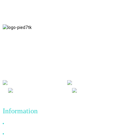
Nous adhérons à une philosophie d'entreprise fondée sur
l'honnêteté, l'intérêt mutuel et les résultats gagnant-gagnant, ainsi
qu'à un principe commercial visant des réalisations de qualité à
l'avenir.
Information
Pourquoi nous choisir ?
À propos de nous