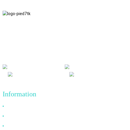
Nous adhérons à une philosophie d'entreprise fondée sur
l'honnêteté, l'intérêt mutuel et les résultats gagnant-gagnant, ainsi
qu'à un principe commercial visant des réalisations de qualité à
l'avenir.
Information
Pourquoi nous choisir ?
À propos de nous
FAQ