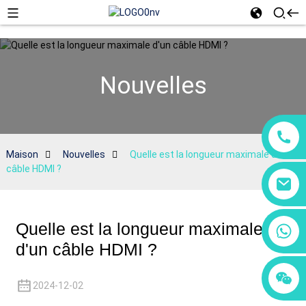
Nouvelles
Maison
Nouvelles
Quelle est la longueur maximale d'un
câble HDMI ?
Quelle est la longueur maximale
+86 18760065206
d'un câble HDMI ?
+86 15118299221
+86 15397569549
2024-12-02