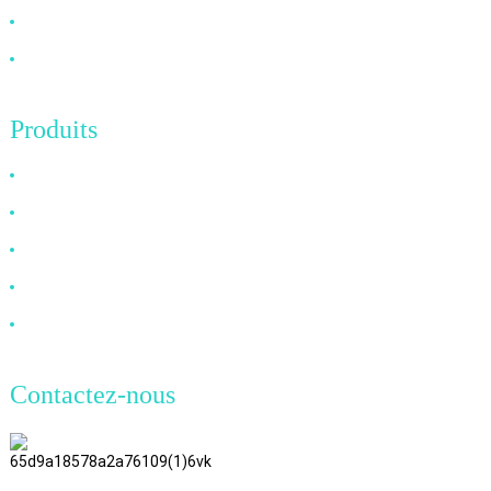
Nouvelles
Contactez-nous
Produits
Câble HDMI
Câble DP
Câble VGA
Câble à fibre optique
Câble DVI
Contactez-nous
TianAo, 8e étage, n° 72, rue GuTa
6, village de FuLong, ville de