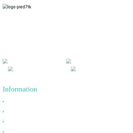
Nous adhérons à une philosophie d'entreprise fondée sur
l'honnêteté, l'intérêt mutuel et les résultats gagnant-gagnant, ainsi
qu'à un principe commercial visant des réalisations de qualité à
l'avenir.
Information
Pourquoi nous choisir ?
À propos de nous
FAQ
Nouvelles