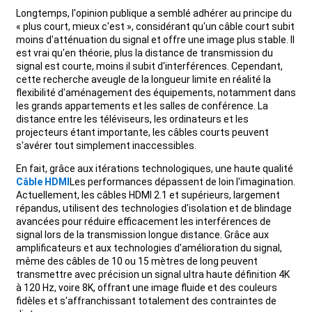
Longtemps, l'opinion publique a semblé adhérer au principe du
+86 15118299221
« plus court, mieux c'est », considérant qu'un câble court subit
moins d'atténuation du signal et offre une image plus stable. Il
est vrai qu'en théorie, plus la distance de transmission du
signal est courte, moins il subit d'interférences. Cependant,
cette recherche aveugle de la longueur limite en réalité la
flexibilité d'aménagement des équipements, notamment dans
les grands appartements et les salles de conférence. La
distance entre les téléviseurs, les ordinateurs et les
projecteurs étant importante, les câbles courts peuvent
s'avérer tout simplement inaccessibles.
En fait, grâce aux itérations technologiques, une haute qualité
Câble HDMI
Les performances dépassent de loin l'imagination.
Actuellement, les câbles HDMI 2.1 et supérieurs, largement
répandus, utilisent des technologies d'isolation et de blindage
avancées pour réduire efficacement les interférences de
signal lors de la transmission longue distance. Grâce aux
amplificateurs et aux technologies d'amélioration du signal,
même des câbles de 10 ou 15 mètres de long peuvent
transmettre avec précision un signal ultra haute définition 4K
à 120 Hz, voire 8K, offrant une image fluide et des couleurs
fidèles et s'affranchissant totalement des contraintes de