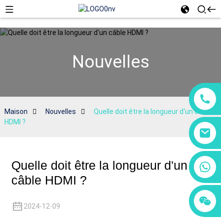
Nouvelles
Maison
Nouvelles
Quelle doit être la longueur d'un câble
HDMI ?
Quelle doit être la longueur d'un
+86 18760065206
câble HDMI ?
+86 15118299221
+86 15397569549
2024-12-09