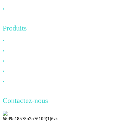
Contactez-nous
Produits
Câble HDMI
Câble DP
Câble VGA
Câble à fibre optique
Câble DVI
Contactez-nous
TianAo, 8e étage, n° 72, rue GuTa
6, village de FuLong, ville de
ShiPai, ville de DongGuan,