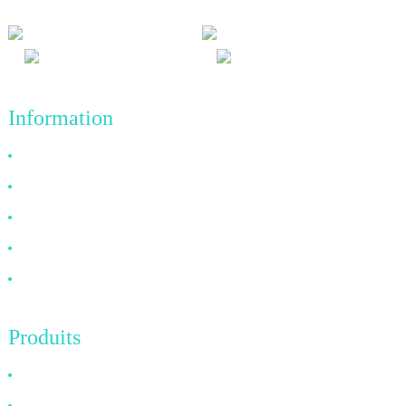
Information
Pourquoi nous choisir ?
À propos de nous
FAQ
Nouvelles
Contactez-nous
Produits
Câble HDMI
Câble DP