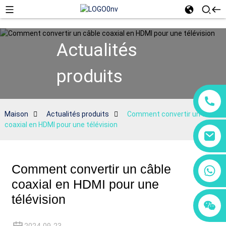
Actualités
produits
Maison
Actualités produits
Comment convertir un câble
coaxial en HDMI pour une télévision
Comment convertir un câble
+86 18760065206
coaxial en HDMI pour une
télévision
+86 15118299221
+86 15397569549