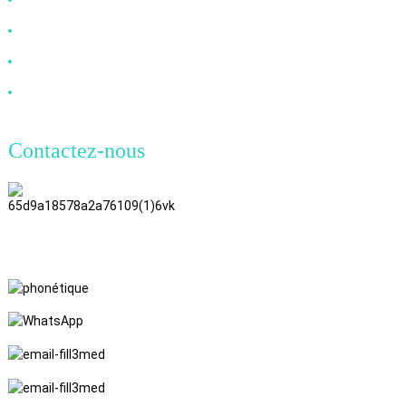
Câble VGA
Câble à fibre optique
Câble DVI
Contactez-nous
TianAo, 8e étage, n° 72, rue GuTa
6, village de FuLong, ville de
ShiPai, ville de DongGuan,
province du Guangdong
+86 15397569549
+86 18760065206
kaiqiqiu7@gmail.com
yongchangzhong6@gmail.com