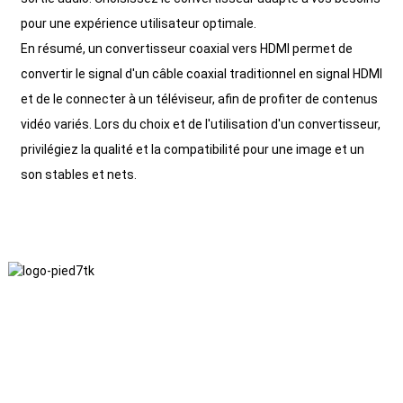
pour une expérience utilisateur optimale.
En résumé, un convertisseur coaxial vers HDMI permet de
convertir le signal d'un câble coaxial traditionnel en signal HDMI
et de le connecter à un téléviseur, afin de profiter de contenus
vidéo variés. Lors du choix et de l'utilisation d'un convertisseur,
privilégiez la qualité et la compatibilité pour une image et un
son stables et nets.
Nous adhérons à une philosophie d'entreprise fondée sur
l'honnêteté, l'intérêt mutuel et les résultats gagnant-gagnant, ainsi
qu'à un principe commercial visant des réalisations de qualité à
l'avenir.