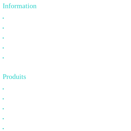
Information
Pourquoi nous choisir ?
À propos de nous
FAQ
Nouvelles
Contactez-nous
Produits
Câble HDMI
Câble DP
Câble VGA
Câble à fibre optique
Câble DVI