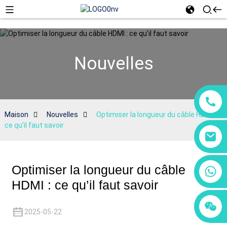
Nouvelles
Maison
Nouvelles
Optimiser la longueur du câble HDMI :
ce qu’il faut savoir
Optimiser la longueur du câble
+86 18760065206
HDMI : ce qu’il faut savoir
+86 15118299221
+86 15397569549
2025-05-22