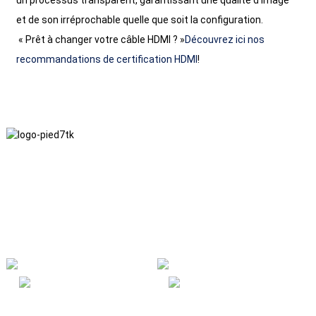
un processus transparent, garantissant une qualité d'image
et de son irréprochable quelle que soit la configuration.
« Prêt à changer votre câble HDMI ? »
Découvrez ici nos
recommandations de certification HDMI
!
Nous adhérons à une philosophie d'entreprise fondée sur
l'honnêteté, l'intérêt mutuel et les résultats gagnant-gagnant, ainsi
qu'à un principe commercial visant des réalisations de qualité à
l'avenir.