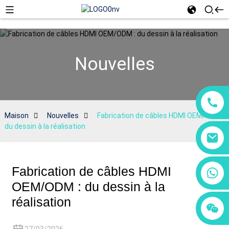
Nouvelles
Maison
Nouvelles
Fabrication de câbles HDMI OEM/ODM :
du dessin à la réalisation
Fabrication de câbles HDMI
+86 18760065206
OEM/ODM : du dessin à la
réalisation
+86 15118299221
+86 15397569549