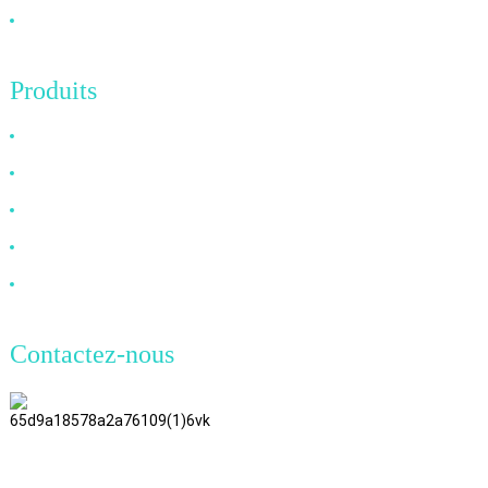
Contactez-nous
Produits
Câble HDMI
Câble DP
Câble VGA
Câble à fibre optique
Câble DVI
Contactez-nous
TianAo, 8e étage, n° 72, rue GuTa
6, village de FuLong, ville de
ShiPai, ville de DongGuan,
province du Guangdong