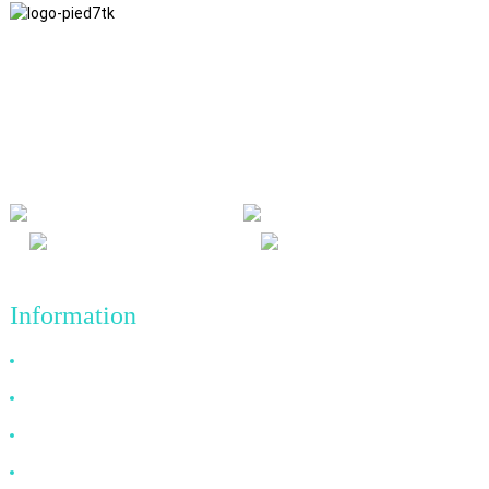
Nous adhérons à une philosophie d'entreprise fondée sur
l'honnêteté, l'intérêt mutuel et les résultats gagnant-gagnant, ainsi
qu'à un principe commercial visant des réalisations de qualité à
l'avenir.
Information
Pourquoi nous choisir ?
À propos de nous
FAQ
Nouvelles