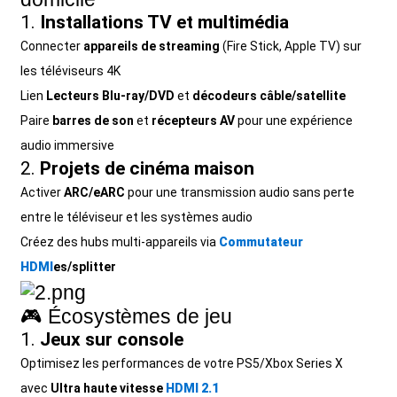
+86 15118299221
1.
Installations TV et multimédia
Connecter
appareils de streaming
(Fire Stick, Apple TV) sur
les téléviseurs 4K
Lien
Lecteurs Blu-ray/DVD
et
décodeurs câble/satellite
Paire
barres de son
et
récepteurs AV
pour une expérience
audio immersive
2.
Projets de cinéma maison
Activer
ARC/eARC
pour une transmission audio sans perte
entre le téléviseur et les systèmes audio
Créez des hubs multi-appareils via
Commutateur
HDMI
es/splitter
🎮 Écosystèmes de jeu
1.
Jeux sur console
Optimisez les performances de votre PS5/Xbox Series X
avec
Ultra haute vitesse
HDMI 2.1