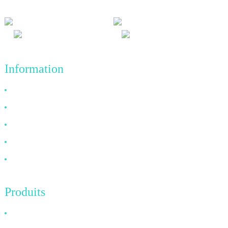
l'avenir.
Information
Pourquoi nous choisir ?
À propos de nous
FAQ
Nouvelles
Contactez-nous
Produits
Câble HDMI