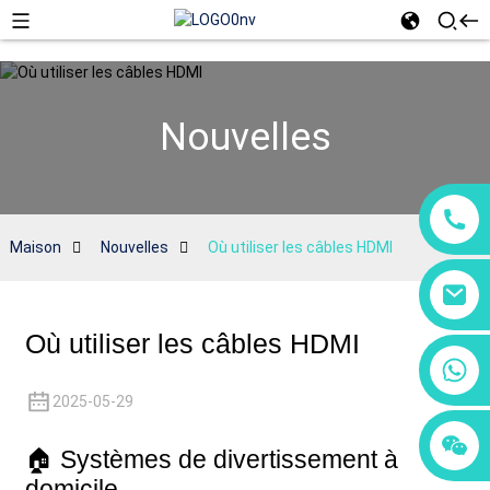
Nouvelles
Maison
Nouvelles
Où utiliser les câbles HDMI
Où utiliser les câbles HDMI
+86 18760065206
2025-05-29
+86 15118299221
+86 15397569549
🏠 Systèmes de divertissement à
domicile