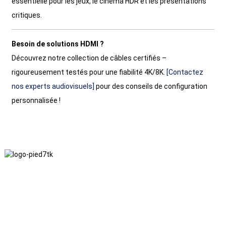
essentielle pour les jeux, le cinéma HDR et les présentations
critiques.
Besoin de solutions HDMI ?
Découvrez notre collection de câbles certifiés –
rigoureusement testés pour une fiabilité 4K/8K.
[Contactez
nos experts audiovisuels]
pour des conseils de configuration
personnalisée !
Nous adhérons à une philosophie d'entreprise fondée sur
l'honnêteté, l'intérêt mutuel et les résultats gagnant-gagnant, ainsi
qu'à un principe commercial visant des réalisations de qualité à