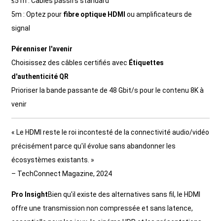
≤5 m : Câbles passifs standard
5m : Optez pour
fibre optique HDMI
ou amplificateurs de
signal
Pérenniser l'avenir
Choisissez des câbles certifiés avec
Étiquettes
d'authenticité QR
Prioriser la bande passante de 48 Gbit/s pour le contenu 8K à
venir
« Le HDMI reste le roi incontesté de la connectivité audio/vidéo
précisément parce qu'il évolue sans abandonner les
écosystèmes existants. »
– TechConnect Magazine, 2024
Pro Insight
Bien qu'il existe des alternatives sans fil, le HDMI
offre une transmission non compressée et sans latence,