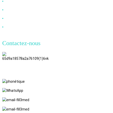
Câble DP
Câble VGA
Câble à fibre optique
Câble DVI
Contactez-nous
TianAo, 8e étage, n° 72, rue GuTa
6, village de FuLong, ville de
ShiPai, ville de DongGuan,
province du Guangdong
+86 15397569549
+86 18760065206
kaiqiqiu7@gmail.com
yongchangzhong6@gmail.com