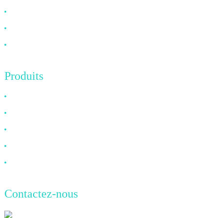
FAQ
Nouvelles
Contactez-nous
Produits
Câble HDMI
Câble DP
Câble VGA
Câble à fibre optique
Câble DVI
Contactez-nous
TianAo, 8e étage, n° 72, rue GuTa