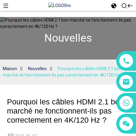
Nouvelles
Maison
Nouvelles
Pourquoi les câbles HDMI 2.1 bon
marché ne fonctionnent-ils pas correctement en 4K/120 Hz ?
Pourquoi les câbles HDMI 2.1 bon
+86 18760065206
marché ne fonctionnent-ils pas
correctement en 4K/120 Hz ?
+86 15118299221
+86 15397569549