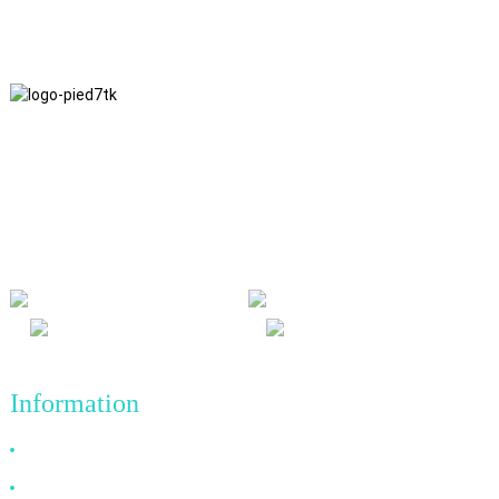
Nous adhérons à une philosophie d'entreprise fondée sur
l'honnêteté, l'intérêt mutuel et les résultats gagnant-gagnant, ainsi
qu'à un principe commercial visant des réalisations de qualité à
l'avenir.
Information
Pourquoi nous choisir ?
À propos de nous