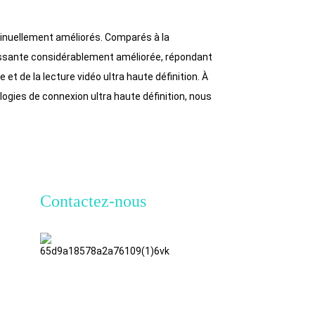
tinuellement améliorés. Comparés à la
ssante considérablement améliorée, répondant
t de la lecture vidéo ultra haute définition. À
ogies de connexion ultra haute définition, nous
Contactez-nous
TianAo, 8e
étage, n°
72, rue
GuTa 6,
village de