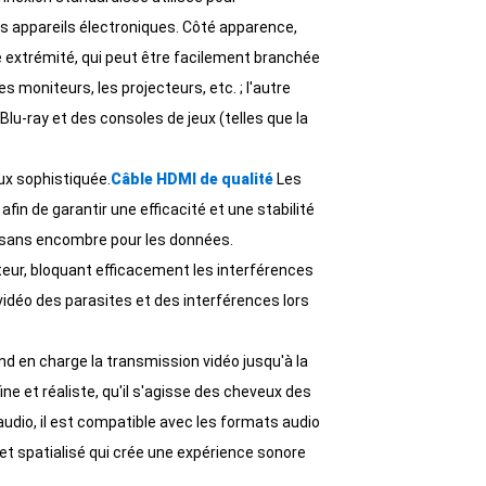
ts appareils électroniques. Côté apparence,
+86 15118299221
e extrémité, qui peut être facilement branchée
es moniteurs, les projecteurs, etc. ; l'autre
lu-ray et des consoles de jeux (telles que la
ux sophistiquée.
Câble HDMI de qualité
Les
n de garantir une efficacité et une stabilité
et sans encombre pour les données.
eur, bloquant efficacement les interférences
idéo des parasites et des interférences lors
nd en charge la transmission vidéo jusqu'à la
e et réaliste, qu'il s'agisse des cheveux des
audio, il est compatible avec les formats audio
et spatialisé qui crée une expérience sonore