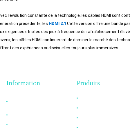
vec l'évolution constante de la technologie, les câbles HDMI sont con
énération précédente, les
HDMI 2.1
Cette version offre une bande pa
ux exigences strictes des jeux à fréquence de rafraîchissement élevée e
'avenir, les câbles HDMI continueront de dominer le marché des technol
ffrant des expériences audiovisuelles toujours plus immersives.
Information
Produits
Pourquoi nous choisir
Câble HDMI
?
Câble DP
À propos de nous
Câble VGA
FAQ
Câble à fibre optique