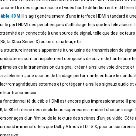
ransmettre des signaux audio et vidéo haute définition entre différen
âble HDMI
Il s'agit généralement d'une interface HDMI standard à un
ur le port HDMI des périphériques d'affichage tels que les téléviseurs, l
xtrémité est connectée à une source de signal, telle que des lecteurs B
S5, la Xbox Series X) ou un ordinateur, etc.
a structure interne s'apparente à une usine de transmission de signa
onducteurs sont principalement composés de cuivre de haute pureté afi
ptimales de la transmission du signal, créant ainsi une voie directe 
arallèlement, une couche de blindage performante entoure le conduct
lectromagnétiques externes et protégeant ainsi les signaux audio et v
e leur transmission.
a fonctionnalité du câble HDMI est encore plus impressionnante. Il pre
K, la 8K et même des résolutions supérieures, rendant chaque image fin
ersonnages d'un film ou de la texture des scènes d'un jeu vidéo. Côté 
urround immersifs tels que Dolby Atmos et DTS:X, pour un son précis 
mmersive.