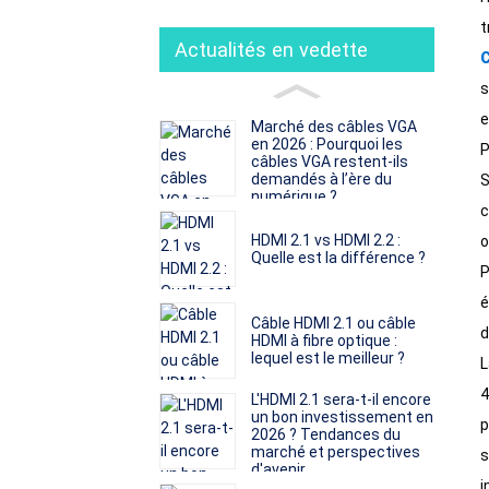
t
Actualités en vedette
C
s
e
Marché des câbles VGA
en 2026 : Pourquoi les
P
câbles VGA restent-ils
demandés à l’ère du
S
numérique ?
c
HDMI 2.1 vs HDMI 2.2 :
o
Quelle est la différence ?
P
é
Câble HDMI 2.1 ou câble
d
HDMI à fibre optique :
lequel est le meilleur ?
L
4
L'HDMI 2.1 sera-t-il encore
un bon investissement en
p
2026 ? Tendances du
marché et perspectives
s
d'avenir
i