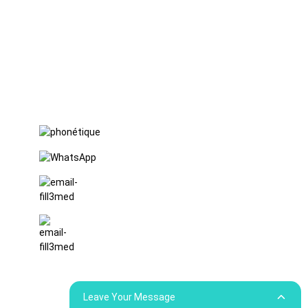
FuLong,
ville de
ShiPai,
ville de
DongGuan,
province du
Guangdong
+86 15397569549
+86 18760065206
kaiqiqiu7@gmail.com
yongchangzhong6@gmail.com
e
Leave Your Message