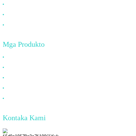
Mga Kanunayng Pangutana
Balita
Kontaka Kami
Mga Produkto
Kable sa HDMI
Kable sa DP
Kable sa VGA
Kable sa Fiber nga Optikal
Kable sa DVI
Kontaka Kami
TianAo 8 nga Andana, No.72 GuTa