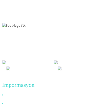
Gisunod namo ang pilosopiya sa negosyo sa pagkamatinud-anon,
kaayohan sa usag usa ug mga resulta nga win-win, ug ang prinsipyo
sa negosyo sa mga kalampusan sa kalidad sa umaabot.
Impormasyon
Nganong Pilion Kami
Mahitungod Kanamo