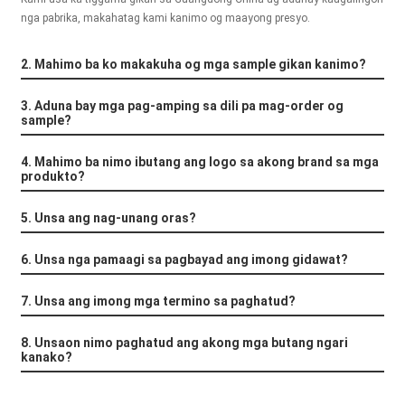
+86 15118299221
nga pabrika, makahatag kami kanimo og maayong presyo.
2. Mahimo ba ko makakuha og mga sample gikan kanimo?
3. Aduna bay mga pag-amping sa dili pa mag-order og
sample?
4. Mahimo ba nimo ibutang ang logo sa akong brand sa mga
produkto?
5. Unsa ang nag-unang oras?
6. Unsa nga pamaagi sa pagbayad ang imong gidawat?
7. Unsa ang imong mga termino sa paghatud?
8. Unsaon nimo paghatud ang akong mga butang ngari
kanako?