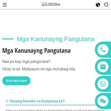
Mga Kanunayng Pangutana
Mga Kanunayng Pangutana
Naa pa kay mga pangutana?
Okay ra na. Malipayon mi nga motubag nila.
Kontaka Kami
+86 18760065206
+86 15118299221
+86 15397569549
1. Unsang klaseha sa kompanya ka?
Kami usa ka tiggama gikan sa Guangdong China ug adunay kaugalingon