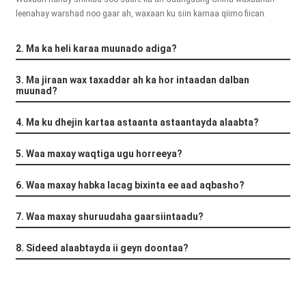
+86 15118299221
leenahay warshad noo gaar ah, waxaan ku siin karnaa qiimo fiican.
2. Ma ka heli karaa muunado adiga?
3. Ma jiraan wax taxaddar ah ka hor intaadan dalban
muunad?
4. Ma ku dhejin kartaa astaanta astaantayda alaabta?
5. Waa maxay waqtiga ugu horreeya?
6. Waa maxay habka lacag bixinta ee aad aqbasho?
7. Waa maxay shuruudaha gaarsiintaadu?
8. Sideed alaabtayda ii geyn doontaa?