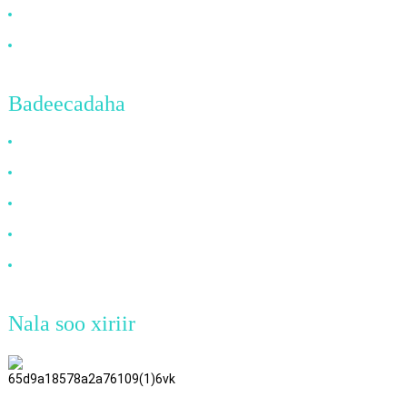
Wararka
Nala soo xiriir
Badeecadaha
Fiilada HDMI
Fiilada DP
Fiilada VGA
Fiilada Fiber-ka ee Indhaha
Fiilada DVI
Nala soo xiriir
Dabaqa 8aad ee TianAo, Lambarka
72 Wadada GuTa 6, Tuulada
FuLong, Magaalada ShiPai,