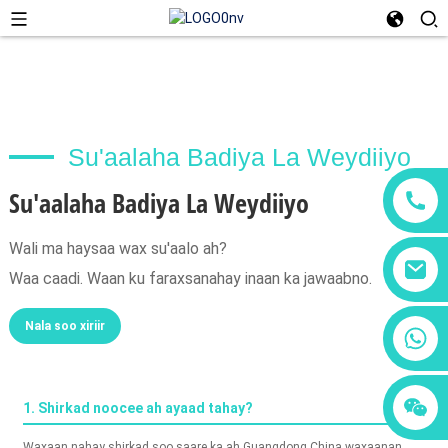
Su'aalaha Badiya La Weydiiyo
Su'aalaha Badiya La Weydiiyo
Wali ma haysaa wax su'aalo ah?
Waa caadi. Waan ku faraxsanahay inaan ka jawaabno.
Nala soo xiriir
+86 18760065206
+86 15118299221
+86 15397569549
1. Shirkad noocee ah ayaad tahay?
Waxaan nahay shirkad soo saare ka ah Guangdong China waxaanan