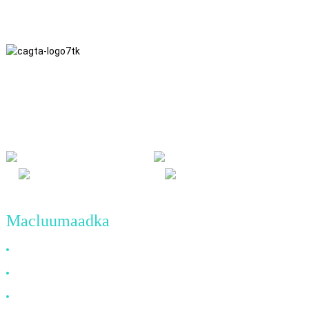
Waxaan u hoggaansamnaa falsafadda ganacsiga ee daacadnimada,
faa'iidada wadajirka ah iyo natiijooyinka guul-guuleysiga, iyo
mabda'a ganacsiga ee guulaha tayada leh mustaqbalka.
Macluumaadka
Maxaad U Doorataa
Ku saabsan Mareykanka
Su'aalaha Badiya La Weydiiyo