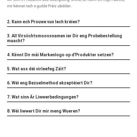
+86 15118299221
mir kënnen Iech e gudde Präis ubidden.
2. Kann ech Prouwe vun Iech kréien?
3. All Virsiichtsmoossnamen ier Dir eng Probebestellung
maacht?
4. Kënnt Dir mäi Markenlogo op d'Produkter setzen?
5. Wat ass déi virleefeg Zäit?
6. Wéi eng Bezuelmethod akzeptéiert Dir?
7. Wat sinn Är Liwwerbedingungen?
8. Wéi liwwert Dir mir meng Wueren?