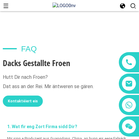
FAQ
Dacks Gestallte Froen
Hutt Dir nach Froen?
Dat ass an der Rei. Mir äntweren se gären.
Kontaktéiert eis
+86 18760065206
+86 15118299221
+86 15397569549
1. Wat fir eng Zort Firma sidd Dir?
Mir sinn e Produzent aus Guangdong, China, an hunn eis eege Fabréck,