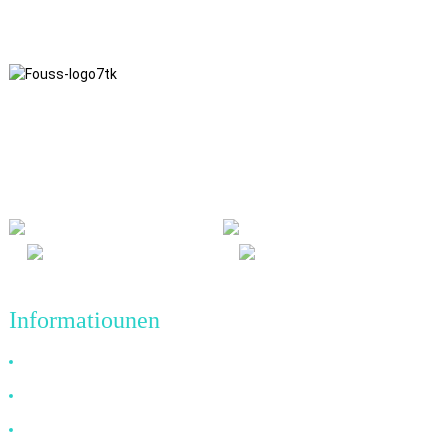
Mir halen eis un d'Geschäftsphilosophie vun Éierlechkeet,
géigesäitege Virdeel a Win-Win-Resultater, an un de
Geschäftsprinzip vu Qualitéitserfolleger an der Zukunft.
Informatiounen
Firwat eis wielen
Iwwer eis
FAQ