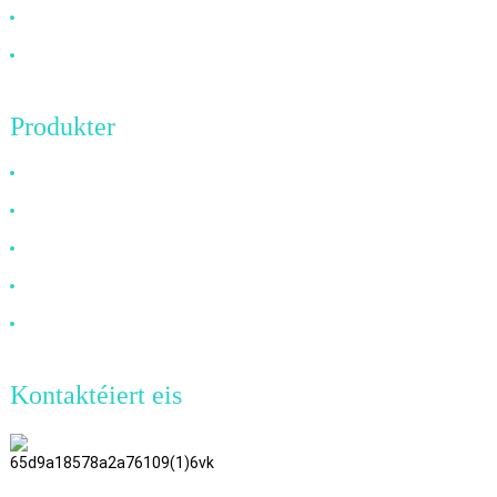
Neiegkeeten
Kontaktéiert eis
Produkter
HDMI Kabel
DP Kabel
VGA Kabel
Glasfaserkabel
DVI Kabel
Kontaktéiert eis
TianAo 8. Stack, Nr. 72 GuTa 6
Strooss, FuLong Duerf, ShiPai Stad,
DongGuan Stad, Guangdong