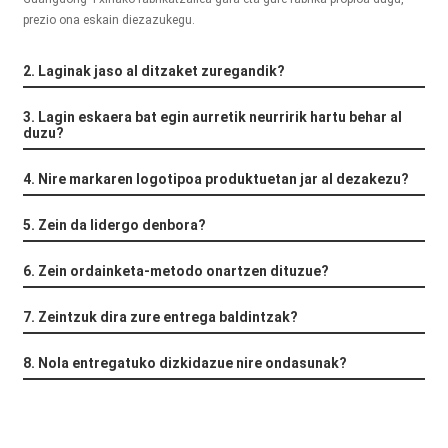
+86 15118299221
prezio ona eskain diezazukegu.
2. Laginak jaso al ditzaket zuregandik?
3. Lagin eskaera bat egin aurretik neurririk hartu behar al
duzu?
4. Nire markaren logotipoa produktuetan jar al dezakezu?
5. Zein da lidergo denbora?
6. Zein ordainketa-metodo onartzen dituzue?
7. Zeintzuk dira zure entrega baldintzak?
8. Nola entregatuko dizkidazue nire ondasunak?