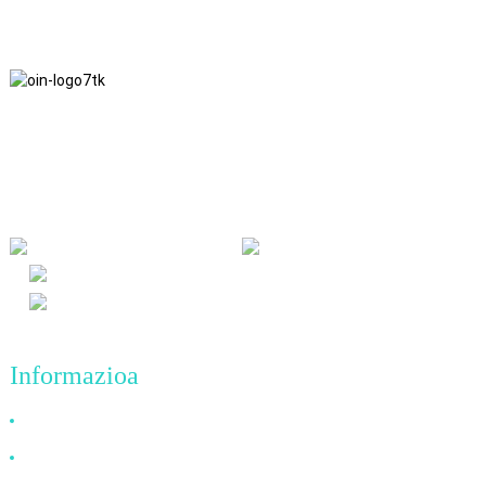
Zintzotasunaren, elkarrekiko onuraren eta irabazi-irabazi emaitzen
negozio filosofiari atxikitzen gara, eta etorkizunean kalitate lorpenen
negozio printzipioari.
Informazioa
Zergatik aukeratu gu?
Guri buruz