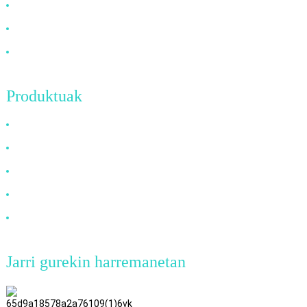
Maiz egiten diren galderak
Berriak
Jarri gurekin harremanetan
Produktuak
HDMI kablea
DP kablea
VGA kablea
Zuntz optikoko kablea
DVI kablea
Jarri gurekin harremanetan
TianAo 8. solairua, 72. zk. GuTa 6
errepidea, FuLong herria, ShiPai