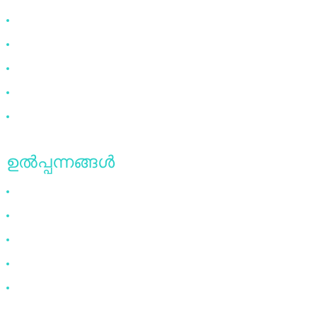
എന്തുകൊണ്ട് ഞങ്ങളെ തിരഞ്ഞെടുക്കുക
ഞങ്ങളേക്കുറിച്ച്
പതിവുചോദ്യങ്ങൾ
വാർത്തകൾ
ഞങ്ങളെ സമീപിക്കുക
ഉൽപ്പന്നങ്ങൾ
HDMI കേബിൾ
ഡിപി കേബിൾ
വിജിഎ കേബിൾ
ഒപ്റ്റിക്കൽ ഫൈബർ കേബിൾ
ഡിവിഐ കേബിൾ