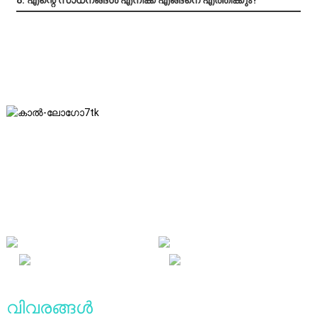
സത്യസന്ധത, പരസ്പര നേട്ടം, വിജയം-വിജയ ഫലങ്ങൾ
എന്നിവയുടെ ബിസിനസ്സ് തത്വശാസ്ത്രവും ഭാവിയിൽ
ഗുണനിലവാര നേട്ടങ്ങൾ എന്ന ബിസിനസ്സ് തത്വവും
ഞങ്ങൾ പാലിക്കുന്നു.
വിവരങ്ങൾ