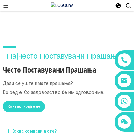
Најчесто Поставувани Прашања
Често Поставувани Прашања
Дали сè уште имате прашања?
Во ред е. Со задоволство ќе им одговориме.
+86 18760065206
Контактирајте не
+86 15118299221
+86 15397569549
1. Каква компанија сте?