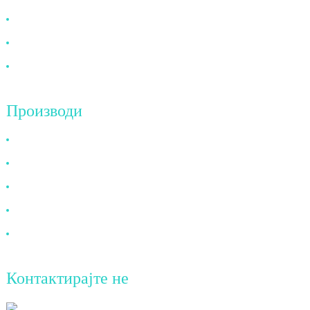
Најчесто поставувани прашања
Вести
Контактирајте не
Производи
HDMI кабел
DP кабел
VGA кабел
Оптички кабел
DVI кабел
Контактирајте не
ТианАо, 8-ми кат, бр. 72 Гута 6