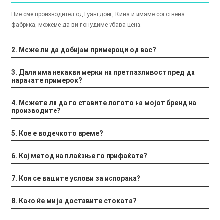
+86 15118299221
Ние сме производител од Гуангдонг, Кина и имаме сопствена
фабрика, можеме да ви понудиме убава цена.
2. Може ли да добијам примероци од вас?
3. Дали има некакви мерки на претпазливост пред да
нарачате примерок?
4. Можете ли да го ставите логото на мојот бренд на
производите?
5. Кое е водечкото време?
6. Кој метод на плаќање го прифаќате?
7. Кои се вашите услови за испорака?
8. Како ќе ми ја доставите стоката?