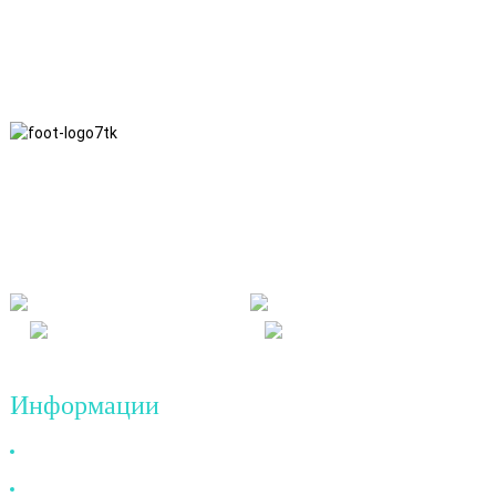
Ние се придржуваме до деловната филозофија на чесност,
взаемна корист и win-win резултати, како и до деловниот
принцип на квалитетни достигнувања во иднина.
Информации
Зошто да нè изберете нас
За нас