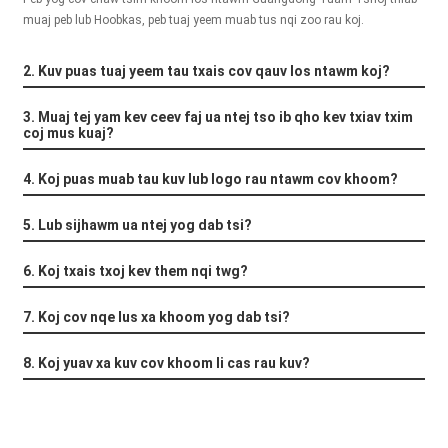
+86 15118299221
muaj peb lub Hoobkas, peb tuaj yeem muab tus nqi zoo rau koj.
2. Kuv puas tuaj yeem tau txais cov qauv los ntawm koj?
3. Muaj tej yam kev ceev faj ua ntej tso ib qho kev txiav txim
coj mus kuaj?
4. Koj puas muab tau kuv lub logo rau ntawm cov khoom?
5. Lub sijhawm ua ntej yog dab tsi?
6. Koj txais txoj kev them nqi twg?
7. Koj cov nqe lus xa khoom yog dab tsi?
8. Koj yuav xa kuv cov khoom li cas rau kuv?