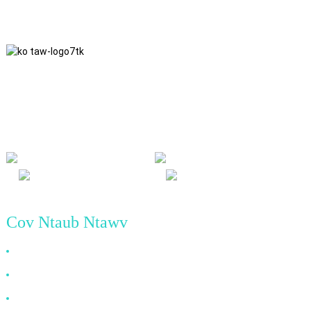
Peb ua raws li lub tswv yim ua lag luam ntawm kev ncaj ncees, kev
sib pab sib pab thiab yeej-yeej cov txiaj ntsig, thiab lub hauv paus
ntsiab lus ua lag luam ntawm kev ua tiav zoo yav tom ntej.
Cov Ntaub Ntawv
Vim Li Cas Xaiv Peb
Txog Tebchaws Meskas
Cov Lus Nug Feem Ntau