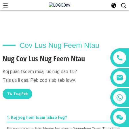
Cov Lus Nug Feem Ntau
Nug Cov Lus Nug Feem Ntau
Koj puas tseem muaj lus nug dab tsi?
Tsis ua li cas. Peb zoo siab teb lawv.
Tiv Tauj Peb
+86 18760065206
+86 15118299221
+86 15397569549
1. Koj yog hom tuam txhab twg?
Peb yog cov chaw tsim khoom los ntawm Guangdong Tuam Tshoj thiab