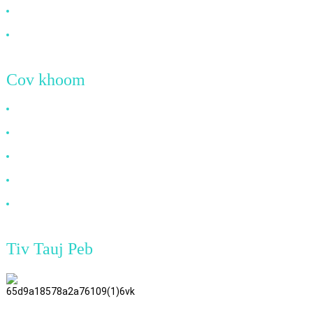
Xov xwm
Tiv Tauj Peb
Cov khoom
HDMI Cable
DP Cable
VGA Cable
Cable fiber ntau
DVI Cable
Tiv Tauj Peb
TianAo 8 Pem Teb, No.72 GuTa 6
Txoj Kev, FuLong Lub Zos, ShiPai
Town, DongGuan City,