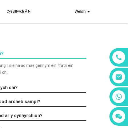
Cysylltwch Â Ni
Welsh
i?
g Tsieina ac mae gennym ein ffatri ein
 chi.
nych chi?
+86 18760065206
osod archeb sampl?
+86 15397569549
and ar y cynhyrchion?
+86 15118299221