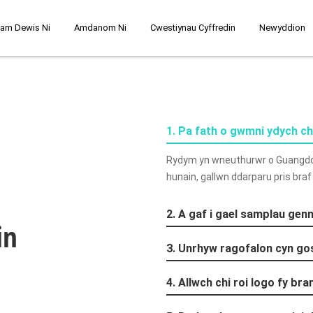
am Dewis Ni
Amdanom Ni
Cwestiynau Cyffredin
Newyddion
1. Pa fath o gwmni ydych ch
Rydym yn wneuthurwr o Guangdon
hunain, gallwn ddarparu pris braf i
2. A gaf i gael samplau gen
in
3. Unrhyw ragofalon cyn g
4. Allwch chi roi logo fy br