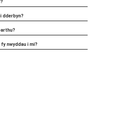
l?
+86 15118299221
 ei dderbyn?
barthu?
 fy nwyddau i mi?