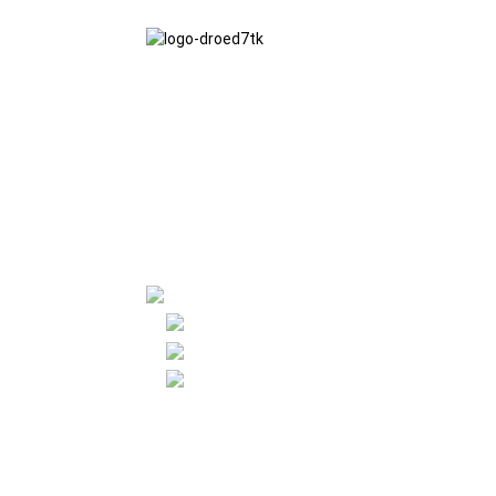
Rydym yn glynu wrth athroniaeth fusnes
gonestrwydd, budd i'r ddwy ochr a
chanlyniadau lle mae pawb ar eu hennill,
ac egwyddor fusnes cyflawniadau o
ansawdd yn y dyfodol.