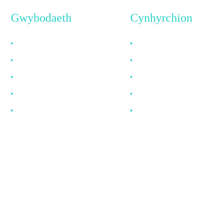
Gwybodaeth
Cynhyrchion
Pam Dewis Ni
Cebl HDMI
Amdanom Ni
Cebl DP
Cwestiynau Cyffredin
Cebl VGA
Newyddion
Cebl Ffibr Optegol
Cysylltwch â Ni
Cebl DVI