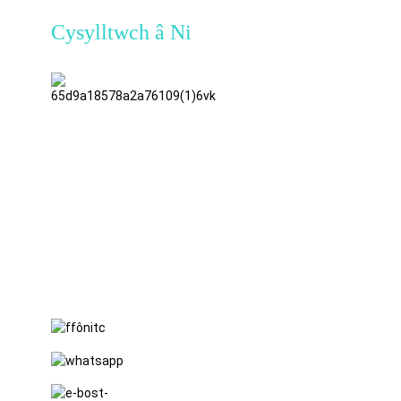
Cysylltwch â Ni
TianAo
8fed Llawr,
Rhif 72
Heol GuTa
6, Pentref
FuLong,
Tref ShiPai,
Dinas
DongGuan,
Talaith
GuangDong
+86 15397569549
+86 18760065206
kaiqiqiu7@gmail.com