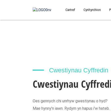
Cartref
Cynhyrchion
P
Cwestiynau Cyffredin
Cwestiynau Cyffred
Oes gennych chi unrhyw gwestiynau o hyd?
Mae hynny'n iawn. Rydym yn hapus i'w hateb.