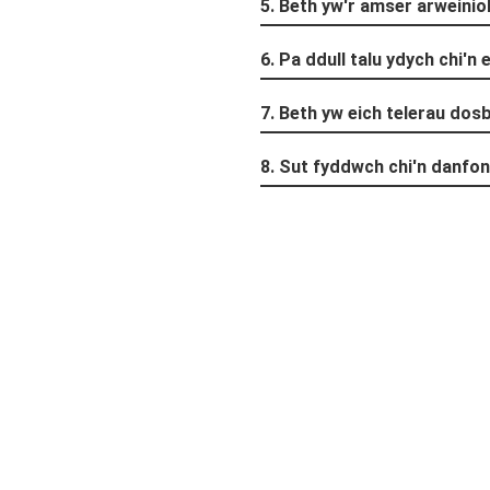
5. Beth yw'r amser arweinio
6. Pa ddull talu ydych chi'n
7. Beth yw eich telerau dos
8. Sut fyddwch chi'n danfon