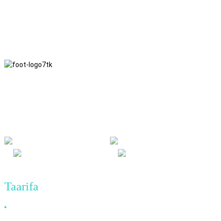
Tunafuata falsafa ya biashara ya uaminifu, manufaa ya pande zote
na matokeo ya faida kwa pande zote, na kanuni ya biashara ya
mafanikio bora katika siku zijazo.
Taarifa
Kwa Nini Utuchague