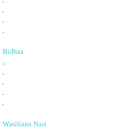
Kuhusu Marekani
Maswali Yanayoulizwa Mara kwa Mara
Habari
Wasiliana Nasi
Bidhaa
Kebo ya HDMI
Kebo ya DP
Kebo ya VGA
Kebo ya Nyuzinyuzi ya Macho
Kebo ya DVI
Wasiliana Nasi