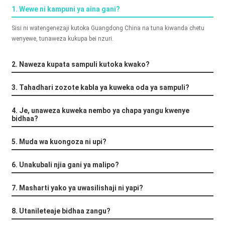
1. Wewe ni kampuni ya aina gani?
+86 15118299221
Sisi ni watengenezaji kutoka Guangdong China na tuna kiwanda chetu
wenyewe, tunaweza kukupa bei nzuri.
2. Naweza kupata sampuli kutoka kwako?
3. Tahadhari zozote kabla ya kuweka oda ya sampuli?
4. Je, unaweza kuweka nembo ya chapa yangu kwenye
bidhaa?
5. Muda wa kuongoza ni upi?
6. Unakubali njia gani ya malipo?
7. Masharti yako ya uwasilishaji ni yapi?
8. Utanileteaje bidhaa zangu?