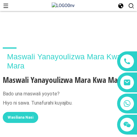
Maswali Yanayoulizwa Mara Kwa
Mara
Maswali Yanayoulizwa Mara Kwa Mara
Bado una maswali yoyote?
+86 18760065206
Hiyo ni sawa. Tunafurahi kuyajibu.
Wasiliana Nasi
+86 15118299221
+86 15397569549