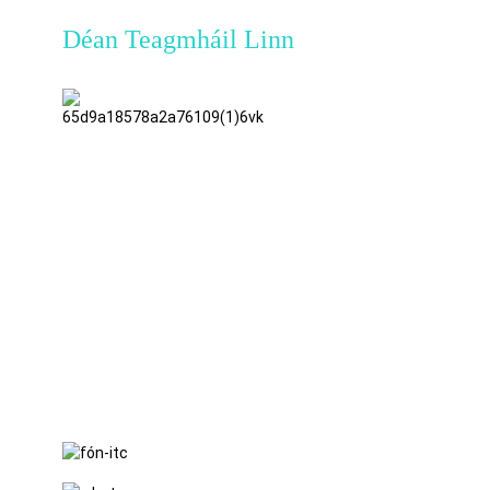
Déan Teagmháil Linn
TianAo 8ú
Urlár,
Uimh. 72
Bóthar
GuTa 6,
Sráidbhaile
FuLong,
Baile
ShiPai,
Cathair
DongGuan,
Cúige
Guangdong
+86 15397569549
+86 18760065206