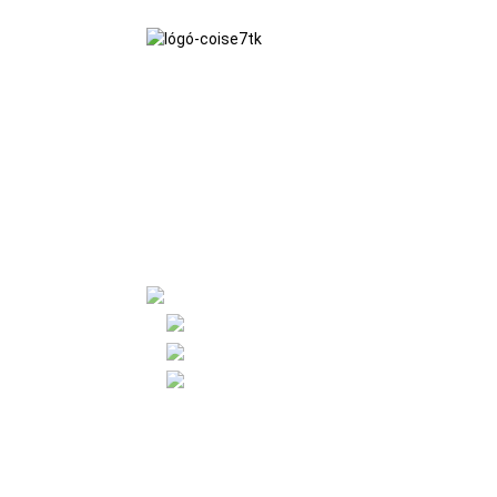
Cloímid le fealsúnacht ghnó na
macántachta, na sochar frithpháirteach
agus na dtorthaí buaite, agus le
prionsabal gnó na n-éachtaí cáilíochta sa
todhchaí.