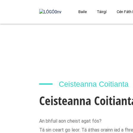
Baile
Táirgí
Cén Fáth
Ceisteanna Coitianta
Ceisteanna Coitiant
An bhfuil aon cheist agat fós?
Tá sin ceart go leor. Tá áthas orainn iad a fhre