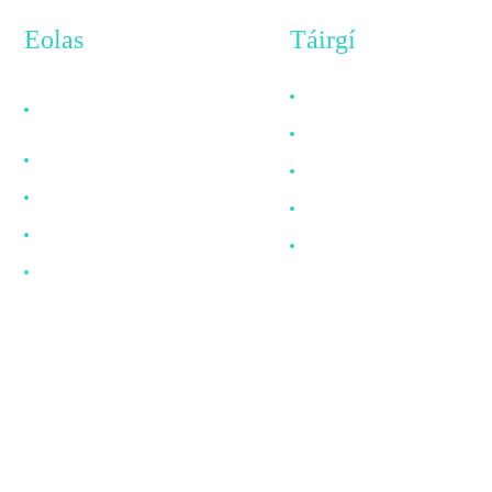
Eolas
Táirgí
Cén Fáth Roghnaigh
Cábla HDMI
Linn
Cábla DP
Maidir Linn
Cábla VGA
Ceisteanna Coitianta
Cábla Snáithín Optúil
Nuacht
Cábla DVI
Déan Teagmháil Linn