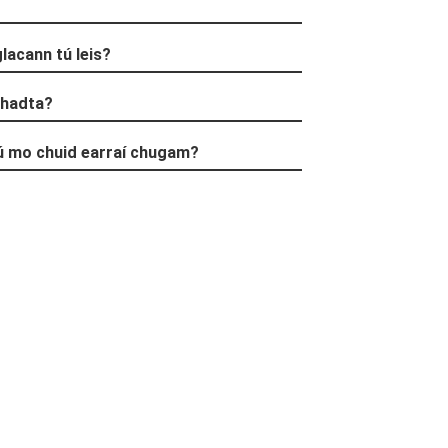
+86 15118299221
lacann tú leis?
chadta?
ú mo chuid earraí chugam?