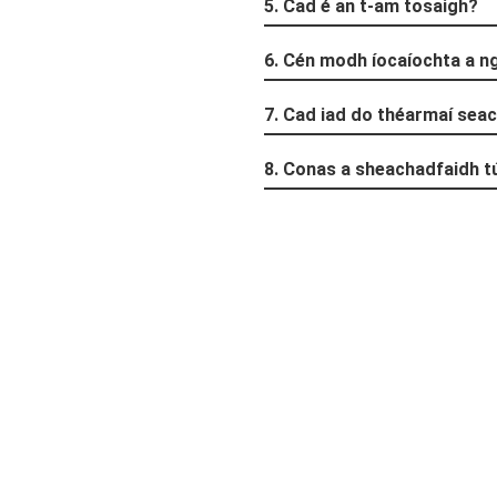
5. Cad é an t-am tosaigh?
6. Cén modh íocaíochta a ng
7. Cad iad do théarmaí sea
8. Conas a sheachadfaidh t