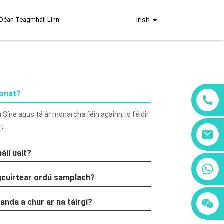
Déan Teagmháil Linn
Irish
ionat?
Síne agus tá ár monarcha féin againn, is féidir
t.
áil uait?
+86 18760065206
gcuirtear ordú samplach?
+86 15397569549
randa a chur ar na táirgí?
+86 15118299221