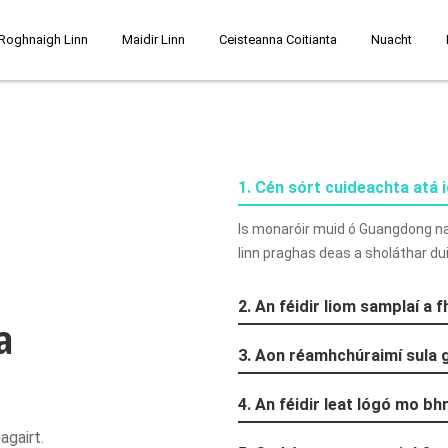
 Roghnaigh Linn
Maidir Linn
Ceisteanna Coitianta
Nuacht
1. Cén sórt cuideachta atá 
Is monaróir muid ó Guangdong na 
linn praghas deas a sholáthar dui
2. An féidir liom samplaí a fh
a
3. Aon réamhchúraimí sula 
4. An féidir leat lógó mo bh
agairt.