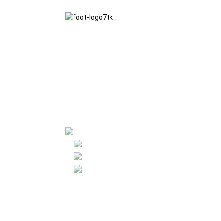
Matou te tausisi i le filosofia faapisinisi o
le faamaoni, manuia fefaʻasoaaʻi ma
taunuuga manumalo uma, faʻapea foʻi
ma le mataupu faavae faapisinisi o le
ausiaina o le lelei i le lumanaʻi.