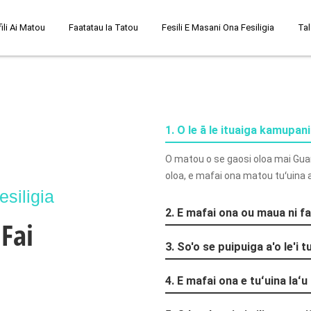
fili Ai Matou
Faatatau Ia Tatou
Fesili E Masani Ona Fesiligia
Tal
1. O le ā le ituaiga kamupan
O matou o se gaosi oloa mai Guan
oloa, e mafai ona matou tuʻuina at
siligia
2. E mafai ona ou maua ni fa
 Fai
3. So'o se puipuiga a'o le'i t
4. E mafai ona e tuʻuina laʻu