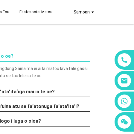
a Fou
Faafesootai Matou
Samoan
i o oe?
gdong Saina ma ei ai la matou lava fale gaosi
u se tau lelei ia te oe.
ʻataʻitaʻiga mai ia te oe?
+86 18760065206
u'uina atu se fa'atonuga fa'ata'ita'i?
+86 15397569549
 logo i luga o oloa?
+86 15118299221