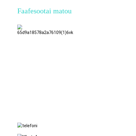
Faafesootai matou
TianAo 8
Fogafale,
Nu.72
GuTa 6
Road,
FuLong
Village,
ShiPai
Town,
DongGuan
City,
GuangDong
Province
+86 15397569549
+86 18760065206