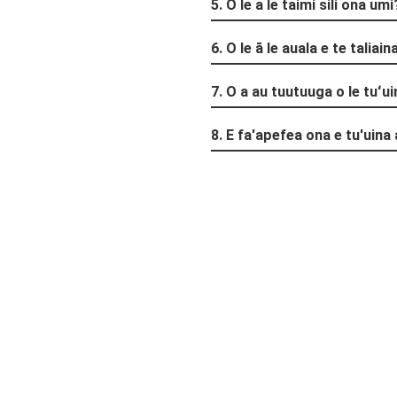
5. O le a le taimi sili ona umi
6. O le ā le auala e te taliai
7. O a au tuutuuga o le tuʻu
8. E fa'apefea ona e tu'uina 