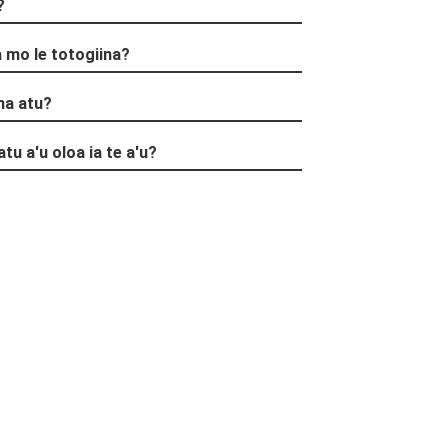
?
+86 15118299221
na mo le totogiina?
ina atu?
atu a'u oloa ia te a'u?