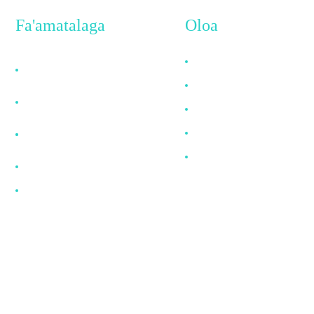
Fa'amatalaga
Oloa
Aiseā e Filifili ai
Uaea HDMI
Matou
Uaea DP
Faatatau ia tatou
Uaea VGA
Fesili e Masani Ona
Uaea Fiber Optika
Fesiligia
Uaea DVI
Tala Fou
Faafesootai matou